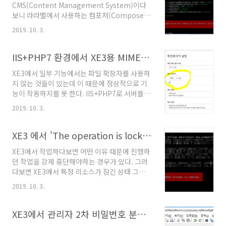
CMS(Content Management System)이다
레임은 이더넷 네트워크에서 전송 속도를 높이기
보니 라라벨에서 사용하는 컴포저(Composer)
위해 데이터 프레임(MTU) 크기를 늘려서 통신하
라는 의존성 관리 툴을 활용하고 있다. 이 툴을 활
는 것을 말한다. 표준상(RFC 894) 데이터 프레
2019. 10. 3.
용해서 플러그인과 같은 것들을 생성할 수 있다
임이 최대 1500 바이트로 제한되어 있으나 점보
고 한다. 필자의 경우 이 Composer 설치 경로
프레임은 이를 그 이상으로 늘려서 사용한다. 점
를 설정하지 않아서 'COMPOSER_HOME
IIS+PHP7 환경에서 XE3용 MIME 설정하기
보프레임은 비표준 기술이므로 업체별로 자체표
environment variable must be set for
준이 있..
XE3에서 일부 기능에서는 파일 확장자를 사용하
composer to run correctly.'라고 에러가 났
지 않는 것들이 있는데 이 때문에 정상적으로 기
었다. XE3의 경우 컴포저를 내장하고 있으므로
능이 작동하지를 못 한다. IIS+PHP7로 서버를 구
XE3 내에서 컴포저 관련 파일들이 저장될 공간을
성하였다면 MIME(Multipurpose Internet
만들고 그 경로를 XE3 관리자 페이지에서 설정하
2019. 10. 3.
Mail Extensions) 설정을 별도로 해줘야 한다.
면 해결된다. 사이트 루트경로로 가서 컴포저 저
파일 확장자가 없으므로 IIS+PHP7으로 구성한
장소로 활용할 폴더를 '.composer'라..
서버의 기본 설정으로는 서버가 파일을 보내주지
XE3 에서 'The operation is locked.' 경고 해결하는 법
않으므로 저렇게 해당 주소에 이미지가 없다고
XE3에서 작업하다보면 어떤 이유 때문에 진행하
대체 이미지가 뜬다. 실제 경로에 가보면 이렇게
던 작업을 강제 중단해야하는 경우가 있다. 그러
파일이 있다. 윈도우 이미지 뷰어로 열어보면 잘
다보면 XE3에서 특정 리소스가 잠긴 상태 그대로
보인다. 확장자 없는 파일도 전송되도록 MIME를
남게 되고 이 때문에 'The operation is
수정해줘야 한다. IIS(인터넷 정보 서비스) 관리
2019. 10. 3.
locked. Make sure that another process
자로 가서 해당 사이트의 IIS MIME 형식 설정을
is running.'이라는 문구를 보게 될 것이다. 이를
연다. 우측 상단의 '추가'를 누르고 위 이미지 처
해결하는 방법은 간단하다. XE3가 설치된 경로
XE3에서 관리자 2차 비밀번호 분실시 확인하는 법
럼 '..
의 /storage/app/operations.json 파일을