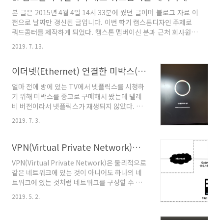
제 두 가지 중에 RF통신을 활용한 쿼드콥터 제
본 글은 2015년 4월 4일 14시 33분에 썼던 글이며 블로그 자료 이
어와 실시간 영상 송수신을 통
전으로 날짜만 갱신된 글입니다. 이번 학기 캡스톤디자인 주제로
한 FPV(First Person View) 레이싱을 개발
쿼드콥터를 제작하게 되었다. 캡스톤 멤버이신 분과 근처 회사원이
할 수 있도록 재료를 주문하였다.
신 형님, 다른 프로젝트 건으로 합류하신 형님으로 총 4명이서 개발
1. Argonaut AQ320 premiere FPV kit - 320 미
2019. 7. 13.
한다. 기왕하는 김에 진행과정과 코드 전체를 문서로 작성하여 온
니쿼드 (전원보드, BEC 내장형)쿼드콥터의 몸
라인에 공개하고 작성한 문서는 모아서 전자책까지 쓰는 것을 목표
체가 되는 재료이다. 전원보드가 있어서 별도
이더넷(Ethernet) 연결한 미박스(Mi Box)를 텔레비 오레오 롬에서 글로벌 오레오 롬으로 변경하기
로한다. 저작권은 우리에게 있지만 모든 것은 무료로 배포된다. 쿼
의 BEC 구입이 필요없
드콥터는 한 가지 또는 두 가지 방향으로 개발이 될 것 같다. 1. 블루
다. BEC(Battery Elim..
얼마 전에 방에 있는 TV에서 넷플릭스를 시청하
투스와 좌표를 이용한 쿼드콥터 자동제어사업단간의 이해관계 문
기 위해 미박스를 중고로 구매해서 왔는데 텔레
제로 정해져 있는 주제다. 스마트폰에서 쿼드콥터를 블루투스 통신
비 버전이라서 넷플릭스가 재생되지 않았다. 넷
으로 제어한다는 것인데 실유효거리가 10m 밖에 안 되기 때문에 ..
플릭스를 지원하지 않는 기기라는 메시지가 뜨고
2019. 7. 3.
있던 와중 이것 저것 누르다보니 미박스 화면에
서 업데이트가 가능하다는 메시지가 떴는데 별
생각 없이 업데이트 했다가 넷플릭스가 재생되지
VPN(Virtual Private Network)을 경유하지않고 외부망 이용하기
않고 리커버리 모드도 리모컨으로 진입되지 않는
VPN(Virtual Private Network)은 물리적으로
고물딱지가 되어 애먹었기에 혹시나 이런 상황이
같은 네트워크에 있는 것이 아니어도 하나의 네
되신 분들을 위해 시행착오를 겪지 말라고 글을
트워크에 있는 것처럼 네트워크를 구성할 수 있
하나 쓴다. 텔레비용 미박스에서 넷플릭스를 보
는 기술이다. 이 기술을 활용하면 사용자는 서울
려면 텔레비 롬에서 글로벌(샤오미) 롬으로 교체
2019. 5. 2.
(Network A, 192.168.0.%)에 있어도 대구에
해야 하고 이 롬 교체를 위해서 리커버리 모드로
있는 자신의 회사 네트워크(Network B,
미박스를 부팅해야 하는데 텔레비용 미박스를 오