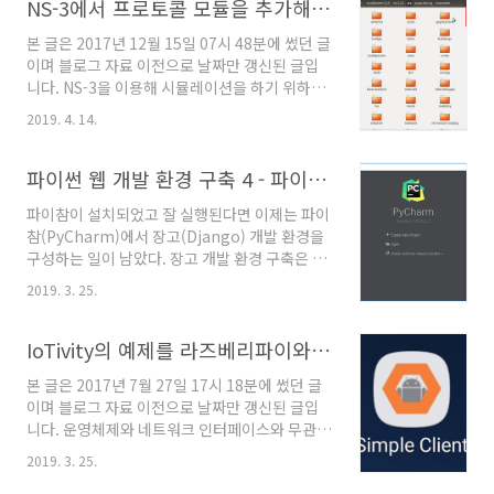
192.168.1.%)에 접속하여 회사 네트워크를 이
NS-3에서 프로토콜 모듈을 추가해보자
레오(8.0.0)으로 업데이트하면 리커버리 모드를
용할 수 있게 된다. VPN으로 네트워크를 구성하
리모컨으로 못 들어가게..
본 글은 2017년 12월 15일 07시 48분에 썼던 글
면 네트워크 정책상 외부(서울)에 서비스를 제공
이며 블로그 자료 이전으로 날짜만 갱신된 글입
하지 않고도 VPN에 연결된 외부 장치
니다. NS-3을 이용해 시뮬레이션을 하기 위하여
(192.168.0.2)는 내부에 있는 서비스를 이용할
NS-3에 없는 기존에 있던 모듈을 나의 NS-3에
수 있게 된다. 또한 암호화 VPN을 구성하면 내부
2019. 4. 14.
추가해야 하는 경우가 있다. 일단 NS-3 시뮬레이
에서 외부로 데이터가 유출되어도 내용이 암호화
터가 이미 빌드되어 있다고 가정하고 설명한다.
되어 있어 해독이 불가능하기에 보안이 확보되는
먼저 추가하고자 하는 모듈을 ns-3.x/src 폴더에
파이썬 웹 개발 환경 구축 4 - 파이참(PyCharm)에서 장고(Django) 개발 환경 설정하기
것이 큰 특징이다. 윈..
넣는다. 나는 aqua-sim-ng 모듈을 다운 받았다.
파이참이 설치되었고 잘 실행된다면 이제는 파이
이렇게 모듈을 src 폴더에 넣어준 후 다음의 명령
참(PyCharm)에서 장고(Django) 개발 환경을
어를 입력한다. $ ./waf configure --enable-
구성하는 일이 남았다. 장고 개발 환경 구축은 장
examples --enable-tests $ ./waf build 그러
고 패키지 설치부터 시작하여 장고 프로젝트 생
면 위와 같은 로그들이 쭈욱 나타난다. 정상적으
2019. 3. 25.
성, 장고 실행 설정을 통해 구축이 완료된다.
로 모듈 빌드와 테스트가 완료되었는 지를 확인
Create New Project를 클릭하여 새로운 프로
하고 다음의 명령어를 ..
젝트를 생성한다. 새로운 프로젝트 설정은 위와
IoTivity의 예제를 라즈베리파이와 안드로이드에 실행시켜보았다.
같이한다. File - Settings 를 클릭하여 파이참
본 글은 2017년 7월 27일 17시 18분에 썼던 글
설정으로 간다. Project: 프로젝트명 - Project
이며 블로그 자료 이전으로 날짜만 갱신된 글입
Interpreter 에 가서 우측 상단의 + 를 클릭하여
니다. 운영체제와 네트워크 인터페이스와 무관하
패키지를 설치한다. Django를 검색하여 Install
게 어플리케이션에게 장치간 연결성을 제공하는
Package를 눌러서 설치한다. 장고 패키지 설치
2019. 3. 25.
솔루션 중 하나가 IoTivity이다. IoTivity는 어플
가 완료되면 Package 'Django' installed