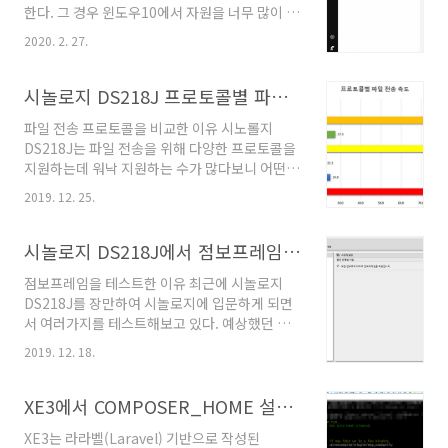
한다. 그 경우 윈도우10에서 자원을 너무 많이 가
를 구축하여 개발한 플러그인을 구동하는 것이
져다 쓰는 두 가지 서비스를 비활성화만 해도 상
가장 빠르고 재미있을 것으로 판단하였고 개발하
2020. 2. 27.
당히 많은 가용자원 확보가 가능하다. 그 두가지
면서 알게된 자료를 본 블로그에 기록하고자 한
서비스는 윈도우 자동 업데이트와 윈도우 디펜더
다. 오랜만에 마인크래프트 계정으로 로그인하니
이며 비활성화 방법은 아래에 기술하겠다. 먼저
시놀로지 DS218J 프로토콜별 파일 전송속도 비교
닉네임이 KSaGiTo 나온다. 그리운 닉네임이다.
윈도우 디펜더부터 비활성화 하겠다. 윈도우키를
파일 전송 프로토콜을 비교한 이유 시노롤지
눌러서 '정책'을 입력하면 '그룹 정책 편집'이라
DS218J는 파일 전송을 위해 다양한 프로토콜을
는 프로그램이 나타난다. 클릭해서 실행한다. '컴
지원하는데 워낙 지원하는 수가 많다보니 어떤
퓨터 구성-관리 템플릿-Windows 구성 요소-
프로토콜을 써야 파일 전송속도가 가장 좋을 지
Windows Defender 바이러스 백신'에 가서
2019. 12. 25.
가 궁금하여 테스트해보았다. 비교한 프로토콜은
'Windows Defender 바이러스 백신 사용 안
FTP와 FTPS, SFTP, HTTP, HTTPS, SMB이
함'을 더블 클릭한다. 사용에 체크를 하고 확인을
다. 단순히 생각해보면 암호화-복호화 과정을 거
시놀로지 DS218J에서 점보프레임(9K)을 설정해보았다.
누른다. 윈도우키를 누르고 '서비스'..
치지 않는 FTP와 HTTP, SMB(평문통신)가 가
점보프레임을 테스트한 이유 최근에 시놀로지
장 성능이 좋을 것으로 예상한다. 파일 전송 프로
DS218J를 장만하여 시놀로지에 입문하게 되면
토콜 비교를 위한 환경 클라이언트 프로그램으로
서 여러가지를 테스트해보고 있다. 예상했던 것
FTP와 FTPS는 파일질라(FileZilla)를 활용하였
처럼 구매한 NAS 하드웨어 스펙의 한계로 통신
고 SFTP와 HTTP, HTTPS는 레이드라이브
2019. 12. 18.
속도가 썩 마음에 들지는 않아 이것 저것을 설정
(RAIDRIVE) 1.8.0(2019.11.29), SMB는 윈도
해가며 실험 중이다. 실험해본 것 중 하나가 '점보
우 파일 탐색기를 사용하였다. 통신환경은 NAS
프레임 설정에 따른 통신속도는 어떻게 변화할
XE3에서 COMPOSER_HOME 설정하기
와 PC는 ..
것인가?' 인데 결론부터 말하자면 점보프레임을
XE3는 라라벨(Laravel) 기반으로 작성된
안 쓰는 것이 통신 속도가 훨씬 좋았다. ※ 점보프