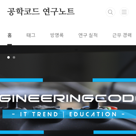
본문 바로가기
공학코드 연구노트
홈
태그
방명록
연구 실적
근무 경력