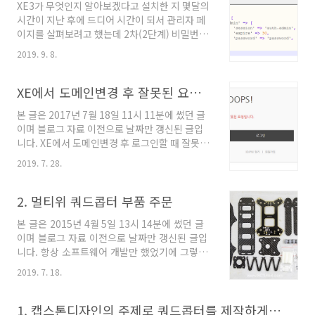
XE3가 무엇인지 알아보겠다고 설치한 지 몇달의
열어서 해당 작업이 잠긴 것을 해제해주면 된다.
시간이 지난 후에 드디어 시간이 되서 관리자 페
"lock": true, 되어 있는 것을 "lock": false, 로
이지를 살펴보려고 했는데 2차(2단계) 비밀번호
바꾸면 된다.
를 입력해라고 떠서 좀 당황했다. 2차 비밀번호를
2019. 9. 8.
잊어버려서 찾는다고 시간을 좀 버렸다. 비밀번
호는 평문으로 사이트가 설치된 폴더에 있는 파
일에 저장되어 있었다. 2차 비밀번호 파일 경로 :
XE에서 도메인변경 후 잘못된 요청입니다가 뜰 때
{XE3가 설치된 경
본 글은 2017년 7월 18일 11시 11분에 썼던 글
로}/config/production/auth.php
이며 블로그 자료 이전으로 날짜만 갱신된 글입
'password'에 들어가는 문자열 값이 현재 2차
니다. XE에서 도메인변경 후 로그인할 때 잘못된
비밀번호이다. 저 부분을 확인해서 그대로 쓰거
요청입니다가 뜰 때가 있다. 원인은 다양하게 많
나 변경하고 싶으면 변경하면 된다. 기존 비밀번
2019. 7. 28.
겠지만 보통 다음과 같은 행동을 취하면 해결된
호가 저장된 파일 정보
다. 브라우저의 캐시와 쿠키를 삭제하고
\files\config\db.config.php 파일을 열어서
2. 멀티위 쿼드콥터 부품 주문
'default_url' =>
본 글은 2015년 4월 5일 13시 14분에 썼던 글
'http://www.xpressengine.com/' 이 부분
이며 블로그 자료 이전으로 날짜만 갱신된 글입
을 확인한 후 지정된 기본 주소로 접속하여 로그
니다. 항상 소프트웨어 개발만 했었기에 그렇
인을 시도하면 된다. 크롬에서는 위와 같이 설정-
게 많은 부품이 필요없었다. 하지만 이번에는 하
>인터넷사용기록삭제 에 가면 캐시와 쿠키를 삭
2019. 7. 18.
드웨어도 다루기 때문에 내가 역대 진행했던 프
제할 수 있다.
로젝트 중에서 주문하는 부품 갯수가 가장 많
은 프로젝트가 될 것 같다. 지난 번에 언급한 주
1. 캡스톤디자인의 주제로 쿼드콥터를 제작하게 되었다.