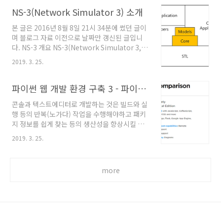
리케이션을 개발하기 용이하도록 프레임워크를
successfully ..
제공한다. 최근에 내가 IoTivity를 활용한 개발이
NS-3(Network Simulator 3) 소개
어느 정도 가능한 지를 확인하는 일을 맡게 되어
본 글은 2016년 8월 8일 21시 34분에 썼던 글이
서 진행 중인데 버전별로 메뉴얼도 충분하지 않
며 블로그 자료 이전으로 날짜만 갱신된 글입니
고 빌드 시간도 너무 길어서 아주 시간을 많이 허
다. NS-3 개요 NS-3(Network Simulator 3,
비했다. 하지만 그나마 IoTivity가 경쟁 솔루션
http://www.nsnam.org/) 시뮬레이터는
대비 잘 정리되어 있는 것이고 그나마 국제적으
2019. 3. 25.
2006년에 오픈소스 프로젝트로 시작된 무료 네
로 강력한 지원을 받고 있는 플랫폼이라는 것에
트워크 시뮬레이션 프로그램이다. NS-3는
위안을 삼아 진행하고 있다. 꾸역꾸역 빌드를 하
discrete-event 기반 네트워크 시뮬레이터로써
파이썬 웹 개발 환경 구축 3 - 파이참(PyCharm) 통합개발환경(IDE) 설치하기
고 안드로이드에 예제 앱을 올려서..
주로 연구 및 교육용으로 사용한다. NS-3는 독립
콘솔과 텍스트에디터로 개발하는 것은 빌드와 실
이벤트 시뮬레이터로 패킷레벨의 시뮬레이션이
행 등의 반복(노가다) 작업을 수행해야하고 패키
가능하며 계층구조, 유선 및 무선 네트워크를 지
지 정보를 쉽게 찾는 등의 생산성을 향상시킬 수
원한다. NS-3 특징 NS-3는 FreeBSD와 Linux,
있는 편의기능이 없으므로 파이썬을 지원하는 통
SunOS, Solaris, Windows(Cygwin) 플랫폼을
2019. 3. 25.
합개발환경(IDE, Integrated Development
지원하며 C++로 작성되었다. NS-3는 현재도 활
Environment)을 활용하여 생산성을 확보하는
발히 사용 되는 NS-2와 ..
것이 좋다. 쉽게 설명하면 자바를 배울 때 이클립
more
스를 사용하는 것과 C/C++를 배울 때 비주얼 스
튜디오를 사용하는 것과 같다. 파이참 에디션(라
이센스)별 제공 기능 비교 :
https://www.jetbrains.com/pycharm/features/editions_comp
파이썬의 통합개발환경은 파이참(PyCharm)이