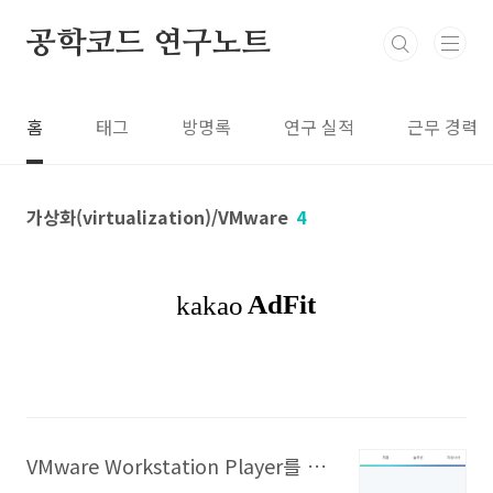
본문 바로가기
공학코드 연구노트
홈
태그
방명록
연구 실적
근무 경력
가상화(virtualization)/VMware
4
VMware Workstation Player를 회사에서 써도 될까?