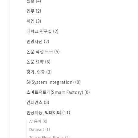
일상
(4)
업무
(2)
취업
(3)
대학교 연구실
(2)
인명사전
(2)
논문 작성 도구
(5)
논문 요약
(6)
평가, 인증
(3)
SI(System Integration)
(0)
스마트팩토리(Smart Factory)
(0)
컨퍼런스
(5)
인공지능, 빅데이터
(11)
AI 용어
(3)
Dataset
(1)
TensorFlow, Keras
(1)