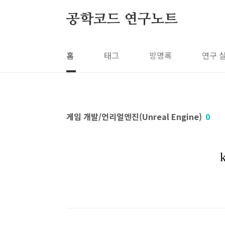
본문 바로가기
공학코드 연구노트
홈
태그
방명록
연구 
게임 개발/언리얼엔진(Unreal Engine)
0