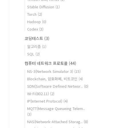
Stable Diffusion
(1)
Torch
(2)
Hadoop
(0)
Codex
(3)
코딩테스트
(3)
알고리즘
(1)
SQL
(2)
컴퓨터 네트워크 프로토콜
(44)
NS-3(Network Simulator 3)
(15)
Blockchain, 암호화폐, 비트코인
(4)
SDN(Software Defined Networ..
(0)
Wi-Fi(802.11)
(2)
IP(Internet Protocol)
(4)
MQTT(Message Queueing Telem..
(3)
NAS(Network-Attached Storag..
(8)