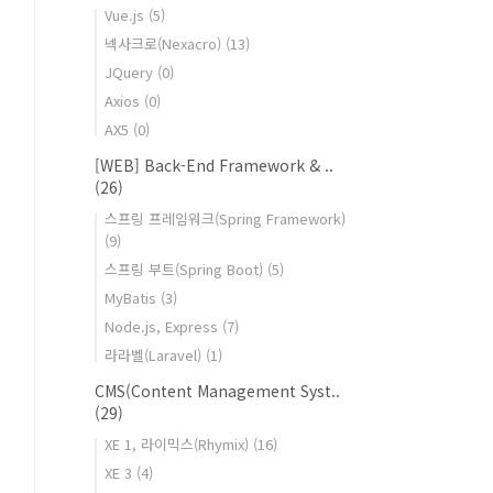
Vue.js
(5)
넥사크로(Nexacro)
(13)
JQuery
(0)
Axios
(0)
AX5
(0)
[WEB] Back-End Framework & ..
(26)
스프링 프레임워크(Spring Framework)
(9)
스프링 부트(Spring Boot)
(5)
MyBatis
(3)
Node.js, Express
(7)
라라벨(Laravel)
(1)
CMS(Content Management Syst..
(29)
XE 1, 라이믹스(Rhymix)
(16)
XE 3
(4)