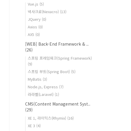
Vue.js
(5)
넥사크로(Nexacro)
(13)
JQuery
(0)
Axios
(0)
AX5
(0)
[WEB] Back-End Framework & ..
(26)
스프링 프레임워크(Spring Framework)
(9)
스프링 부트(Spring Boot)
(5)
MyBatis
(3)
Node.js, Express
(7)
라라벨(Laravel)
(1)
CMS(Content Management Syst..
(29)
XE 1, 라이믹스(Rhymix)
(16)
XE 3
(4)