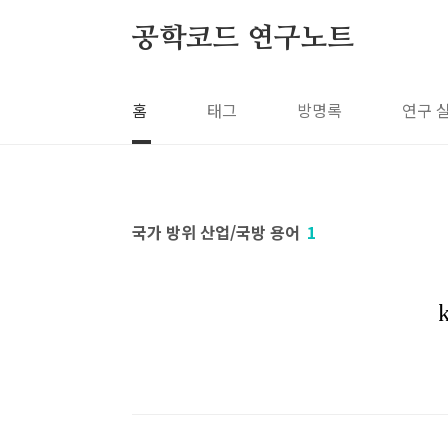
본문 바로가기
공학코드 연구노트
홈
태그
방명록
연구 
국가 방위 산업/국방 용어
1