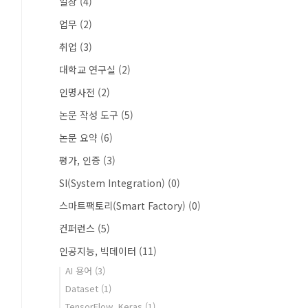
일상
(4)
업무
(2)
취업
(3)
대학교 연구실
(2)
인명사전
(2)
논문 작성 도구
(5)
논문 요약
(6)
평가, 인증
(3)
SI(System Integration)
(0)
스마트팩토리(Smart Factory)
(0)
컨퍼런스
(5)
인공지능, 빅데이터
(11)
AI 용어
(3)
Dataset
(1)
TensorFlow, Keras
(1)