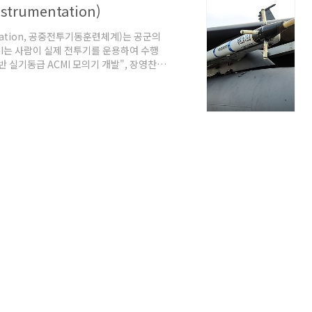
strumentation)
umentation, 공중전투기동훈련체계)는 공군의
MI는 사람이 실제 전투기를 운용하여 수행
 실기동급 ACMI 모의기 개발", 장영찬,
5년 6월. @원문보기 "ACMI", CUBIC.
ombat maneuver instrument
 pods produce knowledge, keeps