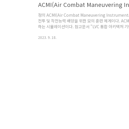
ACMI(Air Combat Maneuvering In
정의 ACMI(Air Combat Maneuvering Instr
전투 및 작전능력 배양을 위한 모의 훈련 체계이다. AC
하는 시뮬레이션이다. 참고문서 "LVC 통합 아키텍처 기반
오지현, 명현삼, 김천영, 홍영석, 한국항공우주학회지, 201
2023. 9. 18.
@원문보기 "[사진] 항공 전투 기동 측정 포드(ACMI.air-c
pod)", 아침안개, 2013년 8월 15일. @원문보기ㅁ "ACMI
warfighters sharp", 미국 태평양 ..