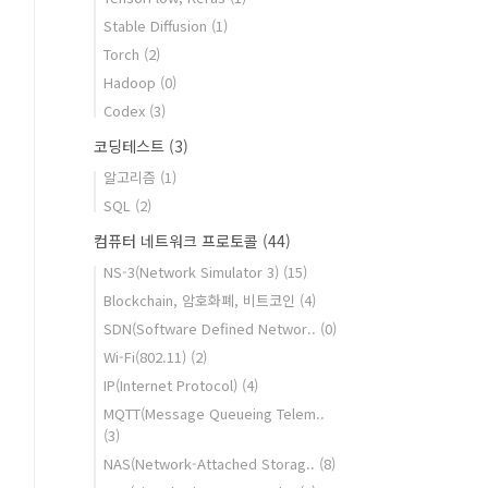
Stable Diffusion
(1)
Torch
(2)
Hadoop
(0)
Codex
(3)
코딩테스트
(3)
알고리즘
(1)
SQL
(2)
컴퓨터 네트워크 프로토콜
(44)
NS-3(Network Simulator 3)
(15)
Blockchain, 암호화폐, 비트코인
(4)
SDN(Software Defined Networ..
(0)
Wi-Fi(802.11)
(2)
IP(Internet Protocol)
(4)
MQTT(Message Queueing Telem..
(3)
NAS(Network-Attached Storag..
(8)