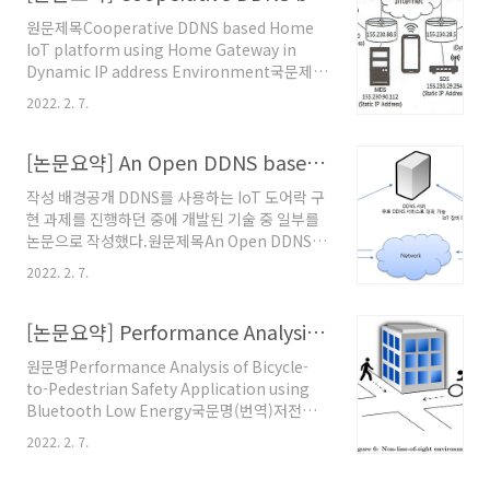
이용이 증가하면서 보행자와 퍼스널 모빌리티 간
원문제목Cooperative DDNS based Home
의 사고가 해마다 증가하고 있다. 기술의 발전으
IoT platform using Home Gateway in
로 인해 적은 비용으로도 고속으로 이동할 수 있
Dynamic IP address Environment국문제목
는 퍼스널 모빌리티가 개발되고 있으며 특히 배
(번역)동적 IP 주소 환경의 홈 게이트웨이를 사용
터리와 전기 모터를 이용한 전동 퍼스널 모빌리
2022. 2. 7.
하는 협력 DDNS 기반 홈 IoT 플랫폼원문주소
티가 개발되어 사용량이 급증하고 있다. 이러한
https://www.researchgate.net/publication/322771745_Coo
전동 퍼스널 모빌리티에는 전동휠과 전기자전거
게재지(SCOPUS) Information Journal 20권
[논문요약] An Open DDNS based IoT Platform for Providing Home IoT Service in Dynamic IP Address Environment
가 대표적으로 있다. 전동 휠의 경우 이동 속력이
9호 6461~6468쪽, 2017년 9월저자박형철, 경
최대 30km..
작성 배경공개 DDNS를 사용하는 IoT 도어락 구
북대학교.이성원, 경북대학교.문은배, 경북대학
현 과제를 진행하던 중에 개발된 기술 중 일부를
교.김동균,..
논문으로 작성했다.원문제목An Open DDNS
based IoT Platform for Providing Home
2022. 2. 7.
IoT Service in Dynamic IP Address
Environment국문제목동적 IP주소 환경의 가
정용 IoT를 위한 공개 DDNS 기반 IoT 플랫폼원
[논문요약] Performance Analysis of Bicycle-to-Pedestrian Safety Application using Bluetooth Low Energy
문주소ICCT 2017:
원문명Performance Analysis of Bicycle-
http://www.iacst.org/iacst/Conferences/icct2017.php#PaperL
to-Pedestrian Safety Application using
https://www.researchgate.net/publication/377382517_An_Op
Bluetooth Low Energy국문명(번역)저전력
블루투스를 활용한 자전거와 보행자 간의 안전
2022. 2. 7.
응용 성능 분석원문주소
https://doi.org/10.1145/3129676.3129727