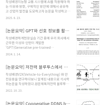
작성배경지능형 교통 시스템에 AI를 적용해야 하
는 이유와 방향, 구체적인 방안에 대해서 공유하
고 산업의 발전을 도모하고자 논문을 작성하고
발표하게 되었다.원문제목Artificial
2025. 6. 23.
Intelligence in Transport Systems (AITS):
Architecture, Design, and Analysis국문제
목(번역)인공지능 교통 시스템(AITS): 아키텍처
[논문요약] GPT와 선호 정보를 활용한 대화형 여행 추천 시스템 설계 및 구현
와 설계, 분석원문주소
작성배경하계현장실습 기간 중에 우리 회사에서
https://www.itsap2025.org/program/06.html?
근무한 이성우 인턴이 개발한
sMenu=06발표ITSAP 2025저자배지홍, 에스
'GPT(Generative pre-trained
트래픽.박형철, 에스트래픽.정재성, 성균관대학
transformer)를 활용한 여행 추천 시스템'을 학
교.이경철, 에스트래픽.초록최근 등록 차량 수가
2024. 1. 14.
술대회에서 발표하고자 논문을 작성하였다.원문
대한민국뿐만 아니라 전 세계적으로 급격히 증가
제목GPT와 선호 정보를 활용한 대화형 여행 추
하면서 교통사고의 위험이 높아지고 있다. 특히
천 시스템 설계 및 구현원문주소
[논문요약] 저전력 블루투스에서 안전 응용을 위한 CSMA 성능 향상 기법
다양한 ..
https://www.dbpia.co.kr/journal/articleDetail?
작성배경V2X(Vehicle-to-Everything) 와 안
nodeId=NODE11554855발행한국통신학회저
전응용을 연구하다보니 알게된 내용으로 석사학
자이성우, 목원대학교.박형철, 에스트래픽.초록
위논문을 작성하였다.원문제목저전력 블루투스
추천 시스템은 1979년에 최초로 등장하였으며
에서 안전 응용을 위한 CSMA 성능 향상 기법원
지금까지 활발히 연구되고 있다. 최근에는 코로
2022. 10. 23.
문주소http://www.riss.kr/link?
나-19로 인해 변화된 여행방식 을 반영한 비대면
id=T14744949발행경북대학교 대학원저자박
여행 추천 시스템이 활발히 연구되고 있다. 본 논
형철, 경북대학교.초록최근 퍼스널 모빌리티의
[논문요약] Cooperative DDNS based Home IoT platform using Home Gateway in Dynamic IP address Environment
문에서는 대화형 AI를 적은 비용으로 구현하는 ..