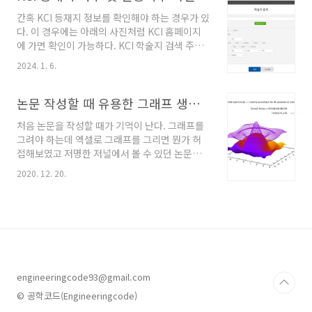
SCI(Science Citation Index)와 SCIE는 통합
간혹 KCI 등재지 정보를 확인해야 하는 경우가 있
되어서 2020년 1월부터는 SCIE로만 나타난다.
다. 이 경우에는 아래의 사진처럼 KCI 홈페이지
필자의 경우 연구계를 오랜 기간 떠나있었기에
에 가면 확인이 가능하다. KCI 학술지 검색 주소:
몰랐는데 최근에 정확하게 알게되었다. 최하단의
https://www.kci.go.kr/kciportal/po/search/poSereSear.kci
참고문서에 관련 링크를 정리하였다. JCR은 유
2024. 1. 6.
학술지명 등을 이용해 학술지를 검색하면 아래의
료로 이용이 가능하다. 대학교와 연구소 등의 기
사진처럼 학술지 목록이 나타난다. 상세한 정보
관에서는 JCR과 협약한 경우가 있는데 이 경우
를 알고 싶은 학술지를 클릭하면 상세 페이지로
논문 작성할 때 유용한 그래프 생성 툴 그누플롯(GNUPLOT)
에는 기..
이동하는며 ISSN, 인용지수, 역사 등을 알 수 있
처음 논문을 작성할 때가 기억이 난다. 그래프를
다.
그려야 하는데 엑셀로 그래프를 그리면 뭔가 허
접해보였고 저명한 저널에서 볼 수 있던 논문의
그래프처럼 다양하게 그려지지도 않았다. 원하는
2020. 12. 20.
그래프 형식을 개념적으로 정의한 후 이것 저것
시도하였으나 마땅한 방법을 찾지 못 하고 있을
때 선배에게 물어봤는데 그누플롯(GNUPLOT)
을 쓰면 그런 문제가 해결된다고 설명을 들었던
기억이 난다. 그누플롯은 무료 2D, 3D 그래프 생
성 툴이며 현재 5.4.1까지 출시되어 있다. 그누플
롯은 홈페이지(www.gnuplot.info/)에서 무료
engineeringcode93@gmail.com
로 다운로드 받을 수 있다. 사용법을 다루고 있는
pdf 자료와 사진형식으로 공개되어 있는 데모가
© 공학코드(Engineeringcode)
있어서 사용법을 금방 익힐 수 있다. 그누플롯을