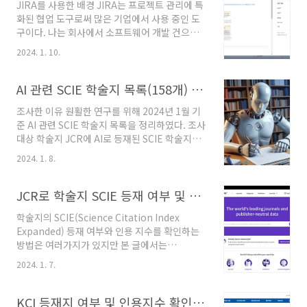
JIRA를 사용한 배경 JIRA는 프로젝트 관리에 특
화된 협업 도구로써 많은 기업에서 사용 중인 도
구이다. 나는 회사에서 소프트웨어 개발 건으로
JIRA를 사용하고 있는데 최근에 연구할 일이 많
2024. 1. 10.
아지면서 연구용으로도 사용 중이다. 결론부터
말하자면 AI 연구를 할 때도 JIRA를 사용하는게
확실히 편리했다. JIRA의 특징 JIRA는 직관적으
AI 관련 SCIE 학술지 목록(158개) 및 순위(2024년 1월 기준)
로 익히기 쉽고 사용법을 배울 수 있는 매체가 많
조사한 이유 원활한 연구를 위해 2024년 1월 기
으며 믿을 수 있는 기업에서 제공하는 도구이다.
준 AI 관련 SCIE 학술지 목록을 정리하였다. 조사
이용료도 충분히 합리적이기 때문에 사용하기 좋
대상 학술지 JCR에 AI로 등재된 SCIE 학술지와
다. 어떤 곳에서 사용하는 것이 좋은가? 소규모
AI로 등재하지는 않았지만 AI 논문도 발행하는
연구에서는 이런 도구를 사용하는 것이 오히려
2024. 1. 8.
SCIE 학술지로 정리하였다. 기준 일자 및 정렬 방
부담이겠지만 대규모로 갈수록 이런 협업 도구를
법 자료를 수집한 일자는 2024년 1월 7일이며
사용해서 구성원들이 같은 내용을 인지하고 같은
JCR에 나온 IF(Impact Factor)가 높은 순으로
JCR로 학술지 SCIE 등재 여부 및 인용 지수 확인하는 방법
방향으로 업무를 수행하며 협업으로 발생하는 ..
정렬하였다. 학술지 목록 [35.6] (SCIE) IEEE
학술지의 SCIE(Science Citation Index
Communications Surveys and Tutorials,
Expanded) 등재 여부와 인용 지수를 확인하는
1553-877X. [23.8] (SCIE) Nature Machine
방법은 여러가지가 있지만 본 글에서는
Intelligence, 2522-5839. [23.6] (SCIE)
JCR(Journal Citation Reports)을 통해 확인
IEEE TRANSACTIONS ON PATTERN
2024. 1. 7.
하는 방법을 설명한다. JCR 홈페이지 주소는 아
ANALYSIS AND..
래와 같다. JCR 홈페이지 주소:
https://jcr.clarivate.com/jcr/ ※
KCI 등재지 여부 및 인용지수 확인 방법