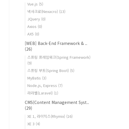
Vue.js
(5)
넥사크로(Nexacro)
(13)
JQuery
(0)
Axios
(0)
AX5
(0)
[WEB] Back-End Framework & ..
(26)
스프링 프레임워크(Spring Framework)
(9)
스프링 부트(Spring Boot)
(5)
MyBatis
(3)
Node.js, Express
(7)
라라벨(Laravel)
(1)
CMS(Content Management Syst..
(29)
XE 1, 라이믹스(Rhymix)
(16)
XE 3
(4)