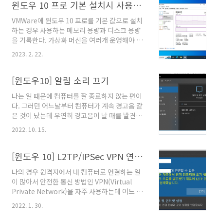
령어를 실제 사용가능한 명령어로 만들면 아래와
윈도우 10 프로 기본 설치시 사용하는 메모리 용량과 디스크 용량
같이 될 것이다. "C:\Program
VMWare에 윈도우 10 프로를 기본 값으로 설치
Files\Bandizip\Bandizip.exe" c
하는 경우 사용하는 메모리 용량과 디스크 용량
C:\backup\backup.zip C:\target 현재 일시
을 기록한다. 가상화 머신을 여러개 운영해야 하
정보를 활용하여 압축 스크립트를 작성하면 아래
는 경우 할당할 수 있는 컴퓨터 자원을 최대한 적
와 같이 작성이 가능하다. @echo off set
2023. 2. 22.
게 부여하는 것이 중요한데 이 때 참고할 수 있다.
YEAR=%date:~0,4% set
아이들 상태일 때 메모리 사용량은 0.7GB이며
MONTH=%date:~5,2% set
디스크 사용량은 19GB이다. 윈도우의 백그라운
[윈도우10] 알림 소리 끄기
DAY=%date:~8,2% set HO..
드 서비스가 동작하는 경우 메모리 사용량이 증
나는 일 때문에 컴퓨터를 잘 종료하지 않는 편이
가하며 디스크 사용량은 큰 변동이 없다.
다. 그러던 어느날부터 컴퓨터가 계속 경고음 같
은 것이 났는데 우연히 경고음이 날 때를 발견해
서 조치를 했다. 한글과컴퓨터에서 만든 소프트
2022. 10. 15.
웨어에 가능한 업데이트가 있으면 알림이 계속
발생했는데 이 알림이 경고음을 만들어서 계속
났던 것이었다. 소리를 끄는 방법은 아래와 같다.
[윈도우 10] L2TP/IPSec VPN 연결 중에 보안 계층 오류가 발생했을 때
알림 및 작업 설정 화면 아래의 사진처럼 알림 및
나의 경우 원격지에서 내 컴퓨터로 연결하는 일
작업 설정 화면으로 이동한다. 알림 및 작업 설정
이 많아서 안전한 통신 방법인 VPN(Virtual
아래의 사진처럼 알림을 켰지만 소리가 나지 않
Private Network)을 자주 사용하는데 어느 날
게 설정한다. 알림이 필요 없으면 그냥 꺼버리는
원격지에서 사용하는 PC에서 "보안 계층에서 원
것도 괜찮다. 솔직히 윈도우 알림의 효용성을 난
2022. 1. 30.
격 컴퓨터와 초기 협상 동안 처리 오류를 발견했
잘 모르겠다.