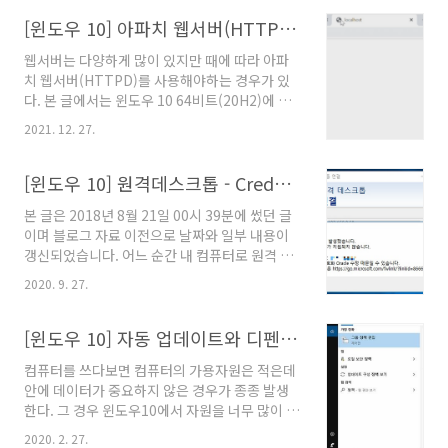
기 때문에 L2TP 연결 시도에 실패했습니다"라
는 오류가 떠서 내가 원하는 VPN에 접속하지 못
[윈도우 10] 아파치 웹서버(HTTPD)를 설치하는 방법
하는 문제가 발생했다. 구글링을 하다보니 2022
웹서버는 다양하게 많이 있지만 때에 따라 아파
년 1월 12일에 배포된 윈도우10 KB5009543 패
치 웹서버(HTTPD)를 사용해야하는 경우가 있
치가 문제라고 하는데 현재는 해결됬기 때문에
다. 본 글에서는 윈도우 10 64비트(20H2)에 아
업데이트만 하면 해결된다고 한다. 최신으로 업
파치 웹서버를 설치하는 것을 안내한다. 0. 동영
데이트하니 해결되었다. 정확히 말하면 윈도우
2021. 12. 27.
상 설명 윈도우에 아파치 웹서버(HTTPD)를 설
10 KB5010793 패치가 적용되었기 때문에 해결
치하자 1. 윈도우용 아파치 웹서버 다운로드 아파
된 것이다. 관련 문서 [1] "KB5009543,
치 라운지에서 윈도우용 아파치 웹서버 파일을
[윈도우 10] 원격데스크톱 - CredSSP 암호화 Oracle 수정 때문일 수 있습니다.
KB5009566 패치로 인한..
다운로드 받을 수 있다. 설치하고자 하는 윈도우
본 글은 2018년 8월 21일 00시 39분에 썼던 글
환경에 맞춰서 적절하게 다운로드 한다. 필자의
이며 블로그 자료 이전으로 날짜와 일부 내용이
경우 윈도우 10 64비트에 설치하려고 했기에
갱신되었습니다. 어느 순간 내 컴퓨터로 원격 접
Apache 2.4.52 Win64 버전을 받았다. 아파치
속을 하려니 'CredSSP 암호화 Oracle 수정 때문
라운지 다운로드 페이지 주소:
2020. 9. 27.
일 수 있습니다.' 라는 오류 메시지가 나타나면서
https://www.apachelounge.com/download/
접속이 불가능했다. 알아보니까 2018년 3월에
2. 아파치 웹서버 설치 및 실행 다운받은 아파치
발견된 CredSSP의 취약점으로 인한 피해를 방
[윈도우 10] 자동 업데이트와 디펜더(백신)을 비활성화 하는 법
웹서버 압축파일을 압축해제하..
지하기 위해 2018년 5월 윈도우 서버 업데이트
컴퓨터를 쓰다보면 컴퓨터의 가용자원은 적은데
에서 보호 수준이 완화로 기본 설정되었다고 한
안에 데이터가 중요하지 않은 경우가 종종 발생
다. 취약점이 있다하더라도 일단 내 컴퓨터로 접
한다. 그 경우 윈도우10에서 자원을 너무 많이 가
속은 해야하니 원격 데스크톱의 클라이언트가 될
져다 쓰는 두 가지 서비스를 비활성화만 해도 상
컴퓨터(원격 접속을 시도할 컴퓨터)의 설정을 바
2020. 2. 27.