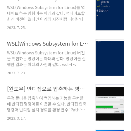
WSL(Windows Subsystem for Linux)를 업
데이트 하는 명령어는 아래와 같다. 업데이트할
최신 버전이 없다면 아래의 사진처럼 나타난다.
wsl --update 참고문서 "WSL 업데이트", 기본
2023. 7. 25.
wsl 명령, 마이크로소프트, 2023년 6월 21일.
@원문보기
WSL(Windows Subsystem for Linux) 버전 확인 명령어
WSL(Windows Subsystem for Linux) 버전
을 확인하는 명령어는 아래와 같다. 명령어를 실
행한 결과는 아래의 사진과 같다. wsl -l -v
2023. 7. 23.
[윈도우] 반디집으로 압축하는 명령어와 백업 스크립트 예제
특정 폴더를 압축하여 백업하는 기능을 구현할
때 반디집 명령어를 이용할 수 있다. 반디집 압축
명령어 반디집 설치 경로를 환경 변수 'Path'에
입력하거나 'Bandizip.exe'의 절대경로를 입력
2023. 3. 17.
하여 아래의 명령어를 완성하면 된다.
Bandizip.exe c 압축파일명 압축대상 이런 명