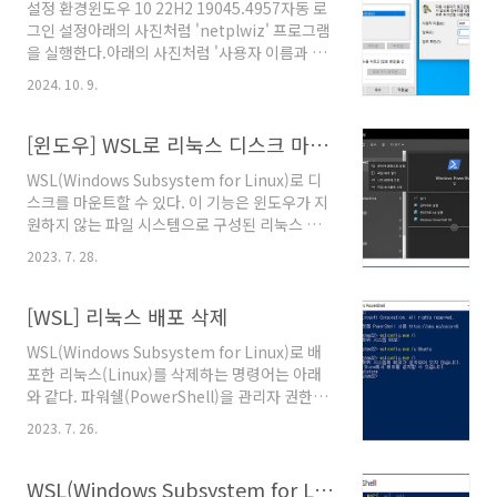
설정 환경윈도우 10 22H2 19045.4957자동 로
그인 설정아래의 사진처럼 'netplwiz' 프로그램
을 실행한다.아래의 사진처럼 '사용자 이름과 암
호를 입력해야 이 컴퓨터를 사용할 수 있음' 항목
2024. 10. 9.
을 선택 해제 하고 '확인' 버튼을 클릭한다.아래의
사진처럼 화면이 나타나면 현재 계정의 암호를
입력하고 '확인' 버튼을 클릭한다.여기까지 설정
[윈도우] WSL로 리눅스 디스크 마운트하기
되면 윈도우가 부팅될 때 입력한 계정으로 자동
WSL(Windows Subsystem for Linux)로 디
로그인 된다.기타윈도우 버전에 따라서는 '사용
스크를 마운트할 수 있다. 이 기능은 윈도우가 지
자 이름과 암호를 입력해야 이 컴퓨터를 사용할
원하지 않는 파일 시스템으로 구성된 리눅스 디
수 있음' 항목이 아래의 사진처럼 없을 수 있다.이
스크를 윈도우에서 확인할 수 있어서 매우 유용
경우 아래의 경로로 레지스트리를 찾아가서
2023. 7. 28.
하다. 마운트 하는 과정은 아래와 같다. 1. 파워쉘
'DevicePasswordLessBuildVersion'의 값을
실행 아래의 사진처럼 관리자 권한으로 파워쉘
0으로 변경하고 'netplwiz'를 다시 실행하면 '사
(PowerShell)을 실행한다. 2. 마운트할 디스크
[WSL] 리눅스 배포 삭제
용자 이름과 암..
와 파티션 확인 아래의 명령어로 디스크 목록을
WSL(Windows Subsystem for Linux)로 배
확인한다. list disk 아래의 명령어로 마운트할
포한 리눅스(Linux)를 삭제하는 명령어는 아래
디스크를 선택한다. select disk {디스크번호}
와 같다. 파워쉘(PowerShell)을 관리자 권한으
아래의 명령어로 파티션 목록을 확인한다. list
로 실행하여 명령어를 입력하면 아래의 사진처럼
partition 아래의 사진처럼 위의 명령어를 실행
2023. 7. 26.
잘 동작한다. wslconfig.exe /u {배포명} 참고문
할 수 있다. 3. 디스크 정보 확인 아래의 명령어를
서 "Linux 배포판 등록 취소 또는 제거", 마이크
입력하여 마운트 가능한 디스크를 확인한다.
로스프트, 2023년 6월 21일. @원문보기
WSL(Windows Subsystem for Linux) 업데이트 명령어
wmi..