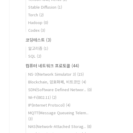
Stable Diffusion
(1)
Torch
(2)
Hadoop
(0)
Codex
(3)
코딩테스트
(3)
알고리즘
(1)
SQL
(2)
컴퓨터 네트워크 프로토콜
(44)
NS-3(Network Simulator 3)
(15)
Blockchain, 암호화폐, 비트코인
(4)
SDN(Software Defined Networ..
(0)
Wi-Fi(802.11)
(2)
IP(Internet Protocol)
(4)
MQTT(Message Queueing Telem..
(3)
NAS(Network-Attached Storag..
(8)