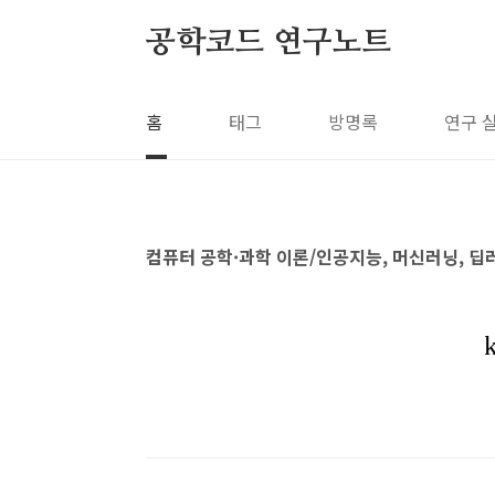
본문 바로가기
공학코드 연구노트
홈
태그
방명록
연구 
컴퓨터 공학·과학 이론/인공지능, 머신러닝, 딥