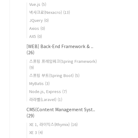
Vue.js
(5)
넥사크로(Nexacro)
(13)
JQuery
(0)
Axios
(0)
AX5
(0)
[WEB] Back-End Framework & ..
(26)
스프링 프레임워크(Spring Framework)
(9)
스프링 부트(Spring Boot)
(5)
MyBatis
(3)
Node.js, Express
(7)
라라벨(Laravel)
(1)
CMS(Content Management Syst..
(29)
XE 1, 라이믹스(Rhymix)
(16)
XE 3
(4)