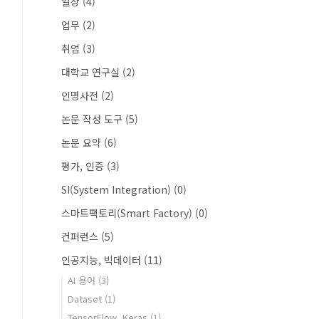
일상
(4)
업무
(2)
취업
(3)
대학교 연구실
(2)
인명사전
(2)
논문 작성 도구
(5)
논문 요약
(6)
평가, 인증
(3)
SI(System Integration)
(0)
스마트팩토리(Smart Factory)
(0)
컨퍼런스
(5)
인공지능, 빅데이터
(11)
AI 용어
(3)
Dataset
(1)
TensorFlow, Keras
(1)