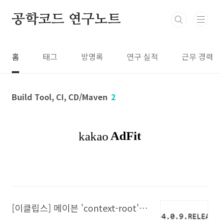
본문 바로가기
공학코드 연구노트
홈
태그
방명록
연구 실적
근무 경력
Build Tool, CI, CD/Maven
2
[이클립스] 메이븐 'context-root' 설정