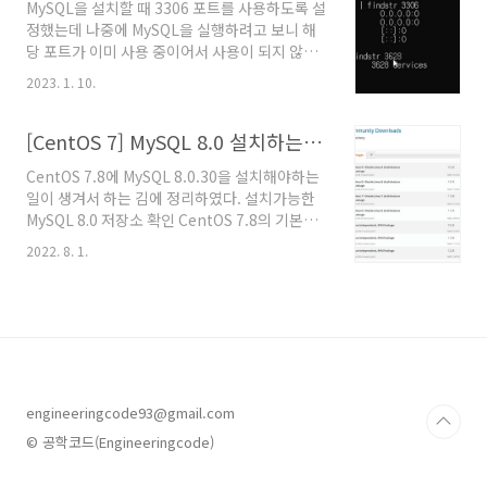
MySQL을 설치할 때 3306 포트를 사용하도록 설
정했는데 나중에 MySQL을 실행하려고 보니 해
당 포트가 이미 사용 중이어서 사용이 되지 않을
때 해결하는 방법을 안내한다. 동영상 설명 3306
2023. 1. 10.
포트를 사용 중인 프로그램을 종료하는 방법 해
당 포트를 사용 중인 프로그램 확인 아래의 명령
어를 입력하여 해당 포트를 사용 중인 프로그램
[CentOS 7] MySQL 8.0 설치하는 방법
을 확인한다. 제일 오른쪽에 나타난 PID 번호를
CentOS 7.8에 MySQL 8.0.30을 설치해야하는
기억해둔다. netstat -ano | findstr 포트번호
일이 생겨서 하는 김에 정리하였다. 설치가능한
아래의 명령어를 입력하여 해당 PID의 프로그램
MySQL 8.0 저장소 확인 CentOS 7.8의 기본
을 확인한다. tasklist | findstr PID번호 해당 프
YUM 저장소에는 MySQL 8.0이 없다. 그러므로
로그램 종료 프로그램을 종료하면 해당 포트가
2022. 8. 1.
MySQL 공식 홈페이지에서 제공하는 MySQL
비어지기 때문에 설치한 MySQL을 실행할 수 있
8.0 설치파일을 통해 설치를 진행하며 아래의 주
다. 대게 3306 포트의 경우 서비스 프로그램에
소에서 설치가능한 MySQL 정보를 확인할 수 있
가서 My..
다. MySQL 설치 파일 주소 :
https://dev.mysql.com/downloads/repo/yum/
MySQL 8.0 저장소 설치 Red Hat Enterprise
Linux 7에 설치가 가능하면 CentOS 7에도 설치
engineeringcode93@gmail.com
가 가능하다. 위 목록에서 얻은 저장소 설치 파일
주소를 얻는다. 아래처럼 명령어를 작성하여 실
© 공학코드(Engineeringcode)
행한다. yum insta..