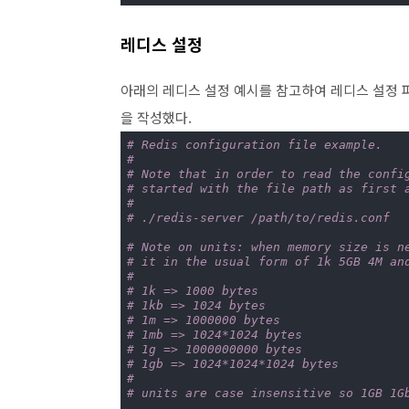
레디스 설정
아래의 레디스 설정 예시를 참고하여 레디스 설정 파일
을 작성했다.
# Redis configuration file example.
#
# Note that in order to read the confi
# started with the file path as first 
#
# ./redis-server /path/to/redis.conf
# Note on units: when memory size is n
# it in the usual form of 1k 5GB 4M an
#
# 1k => 1000 bytes
# 1kb => 1024 bytes
# 1m => 1000000 bytes
# 1mb => 1024*1024 bytes
# 1g => 1000000000 bytes
# 1gb => 1024*1024*1024 bytes
#
# units are case insensitive so 1GB 1G