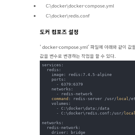
C:\docker\docker-compose.yml
C:\docker\redis.conf
도커 컴포즈 설정
' docker-compose.yml' 파일에 아래와 
값을 변수로 변경하는 작업을 할 수 있다.
services:

  redis:

    image: redis:7.4.5-alpine

    ports:

      - 6379:6379

    networks:

      - redis-network

command
: redis-server /usr/
local
/e
    volumes:

      - C:\docker\data:/data

      - C:\docker\redis.conf:/usr/
loca
networks:

  redis-network:

    driver: bridge