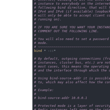
# instance to everybody on the interne
# following bind directive, that will 
# IPv4 and IPv6 (if available) loopbac
# will only be able to accept client c
# running on).
#
# IF YOU ARE SURE YOU WANT YOUR INSTAN
# COMMENT OUT THE FOLLOWING LINE.
#
# You will also need to set a password
# mode.
# ~~~~~~~~~~~~~~~~~~~~~~~~~~~~~~~~~~~~
bind
 * -::*

# By default, outgoing connections (fr
# instances, cluster bus, etc.) are no
# most cases, this means the operating
# and the interface through which the 
#
# Using bind-source-addr it is possibl
# to, which may also affect how the co
#
# Example:
#
# bind-source-addr 10.0.0.1
# Protected mode is a layer of securit
# Redis instances left open on the int