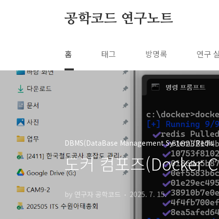
본문 바로가기
공학코드 연구노트
홈
태그
방명록
연구 
DBMS(DataBase Management System)/Redis
도커 컴포즈(Docker C
by 연구자 공학코드
2025. 7. 15.