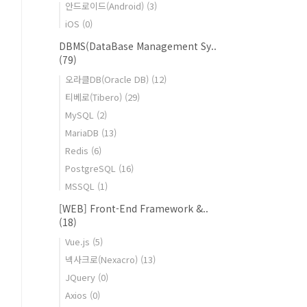
안드로이드(Android)
(3)
iOS
(0)
DBMS(DataBase Management Sy..
(79)
오라클DB(Oracle DB)
(12)
티베로(Tibero)
(29)
MySQL
(2)
MariaDB
(13)
Redis
(6)
PostgreSQL
(16)
MSSQL
(1)
[WEB] Front-End Framework &..
(18)
Vue.js
(5)
넥사크로(Nexacro)
(13)
JQuery
(0)
Axios
(0)