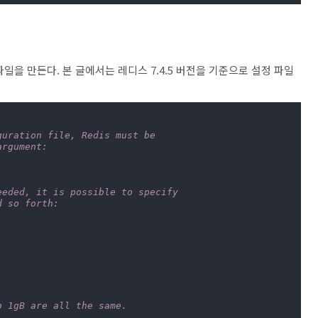
을 만든다. 본 글에서는 레디스 7.4.5 버전을 기준으로 설정 파일
guration file, Redis must be
argument:
eeded, it is possible to specify
d so forth:
b 1gB are all the same.