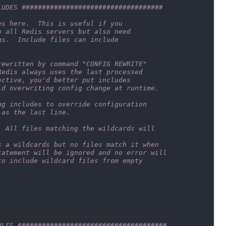
LUDES ###################################
es here.  This is useful if you
o all Redis servers but also need
gs.  Include files can include
rewritten by command "CONFIG REWRITE"
Redis always uses the last processed
ective, you'd better put includes
id overwriting config change at runtime.
ng includes to override configuration
 as the last line.
. All files matching the wildcards will
s a wildcards but no files match it when
tatement will be ignored and no error will
to include wildcard files from empty
ULES #####################################