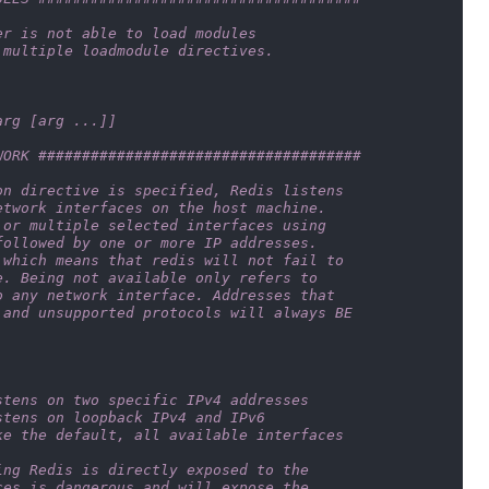
er is not able to load modules
 multiple loadmodule directives.
arg [arg ...]]
WORK #####################################
on directive is specified, Redis listens
etwork interfaces on the host machine.
 or multiple selected interfaces using
followed by one or more IP addresses.
 which means that redis will not fail to
e. Being not available only refers to
o any network interface. Addresses that
 and unsupported protocols will always BE
stens on two specific IPv4 addresses
stens on loopback IPv4 and IPv6
ke the default, all available interfaces
ing Redis is directly exposed to the
ces is dangerous and will expose the