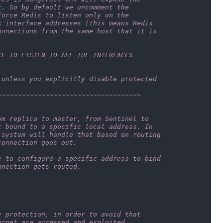
t. So by default we uncomment the
force Redis to listen only on the
k interface addresses (this means Redis
onnections from the same host that it is
CE TO LISTEN TO ALL THE INTERFACES
 unless you explicitly disable protected
~~~~~~~~~~~~~~~~~~~~~~~~~~~~~~~~~~~~
om replica to master, from Sentinel to
t bound to a specific local address. In
 system will handle that based on routing
connection goes out.
e to configure a specific address to bind
nnection gets routed.
y protection, in order to avoid that
ernet are accessed and exploited.