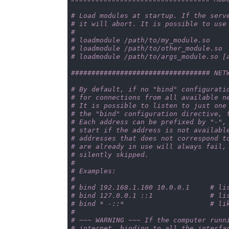
# Load modules at startup. If the serv
# it will abort. It is possible to use
#
# loadmodule /path/to/my_module.so
# loadmodule /path/to/other_module.so
# loadmodule /path/to/args_module.so [
################################## NET
# By default, if no "bind" configurati
# for connections from all available n
# It is possible to listen to just one
# the "bind" configuration directive, 
# Each address can be prefixed by "-",
# start if the address is not availabl
# addresses that does not correspond t
# are already in use will always fail,
# silently skipped.
#
# Examples:
#
# bind 192.168.1.100 10.0.0.1     # li
# bind 127.0.0.1 ::1              # li
# bind * -::*                     # li
#
# ~~~ WARNING ~~~ If the computer runn
# internet, binding to all the interfa