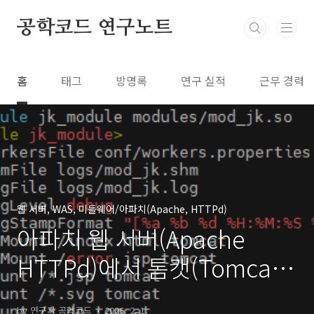
본문 바로가기
공학코드 연구노트
홈
태그
방명록
연구 실적
근무 경력
웹 서버, WAS, 미들웨어/아파치(Apache, HTTPd)
아파치 웹 서버(Apache
HTTPd)에서 톰캣(Tomcat)
연동 부분 로그 수준 설정
by 연구자 공학코드
2026. 2. 1.