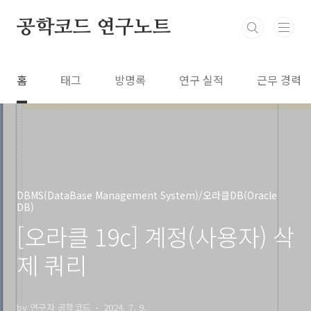
본문 바로가기
공학코드 연구노트
홈
태그
방명록
연구 실적
근무 경력
DBMS(DataBase Management System)/오라클DB(Oracle
DB)
[오라클 19c] 계정(사용자) 삭
제 쿼리
by 연구자 공학코드
2024. 7. 9.