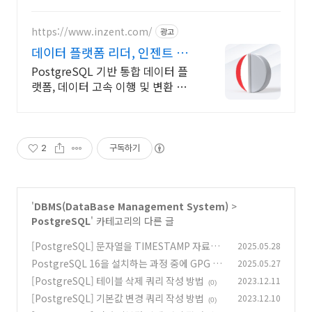
https://www.inzent.com/
광고
데이터 플랫폼 리더, 인젠트 필
수 기능 통합 제공
PostgreSQL 기반 통합 데이터 플
랫폼, 데이터 고속 이행 및 변환 솔루
션
2
구독하기
'
DBMS(DataBase Management System)
>
PostgreSQL
' 카테고리의 다른 글
[PostgreSQL] 문자열을 TIMESTAMP 자료형
2025.05.28
으로 변환하는 TO_TIMESTAMP 함수
PostgreSQL 16을 설치하는 과정 중에 GPG 에
2025.05.27
(0)
러가 발생할 때 해결 방법
[PostgreSQL] 테이블 삭제 쿼리 작성 방법
2023.12.11
(0)
(0)
[PostgreSQL] 기본값 변경 쿼리 작성 방법
2023.12.10
(0)