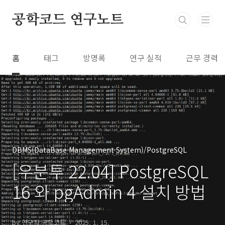
본문 바로가기
공학코드 연구노트
홈
태그
방명록
연구 실적
근무 경력
DBMS(DataBase Management System)/PostgreSQL
[우분투 22.04] PostgreSQL
16 와 pgAdmin 4 설치 방법
by 연구자 공학코드
2025. 1. 15.