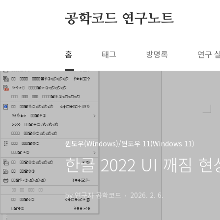
본문 바로가기
공학코드 연구노트
홈
태그
방명록
연구 
윈도우(Windows)/윈도우 11(Windows 11)
한글 2022 UI 깨짐 현
by 연구자 공학코드
2026. 2. 6.