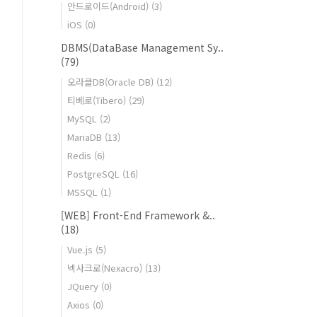
안드로이드(Android)
(3)
iOS
(0)
DBMS(DataBase Management Sy..
(79)
오라클DB(Oracle DB)
(12)
티베로(Tibero)
(29)
MySQL
(2)
MariaDB
(13)
Redis
(6)
PostgreSQL
(16)
MSSQL
(1)
[WEB] Front-End Framework &..
(18)
Vue.js
(5)
넥사크로(Nexacro)
(13)
JQuery
(0)
Axios
(0)