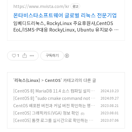
https://www.mvista.com/kr
광고
몬타비스타소프트웨어 글로벌 리눅스 전문기업
임베디드리눅스, RockyLinux 주요후원사,CentOS
EoL/ISMS-P대응 RockyLinux, Ubuntu 유지보수 및
기술지원
1
구독하기
'
리눅스(Linux)
>
CentOS
' 카테고리의 다른 글
[CentOS 8] MariaDB 11.4 소스 컴파일 설치
2024.10.23
[CentOS 8] "sudo cmake command not fo
2024.09.27
(0)
und" 문제 해결
CentOS 배포판 버전과 커널 버전 확인하는 명령
2023.08.21
(2)
어
[CentOS] 그래픽카드(VGA) 정보 확인
2023.08.01
(0)
(0)
[CentOS] 톰캣 로그를 실시간으로 확인하는 방
2023.07.06
법
(0)