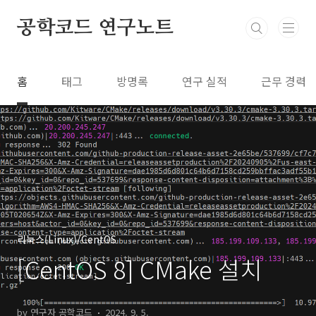
본문 바로가기
공학코드 연구노트
홈
태그
방명록
연구 실적
근무 경력
리눅스(Linux)/CentOS
[CentOS 8] CMake 설치
by 연구자 공학코드
2024. 9. 5.