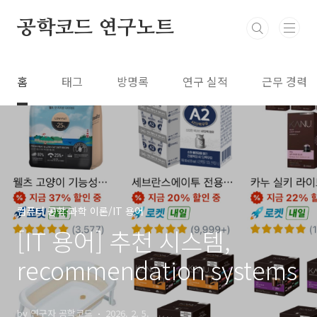
본문 바로가기
공학코드 연구노트
홈
태그
방명록
연구 실적
근무 경력
컴퓨터 공학·과학 이론/IT 용어
[IT 용어] 추천 시스템,
recommendation systems
by 연구자 공학코드
2026. 2. 5.