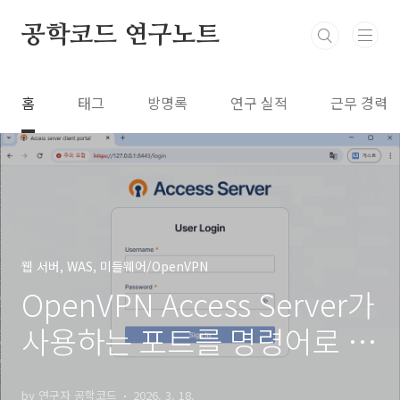
본문 바로가기
공학코드 연구노트
홈
태그
방명록
연구 실적
근무 경력
웹 서버, WAS, 미들웨어/OpenVPN
OpenVPN Access Server가
사용하는 포트를 명령어로 변
경하는 방법
by 연구자 공학코드
2026. 3. 18.