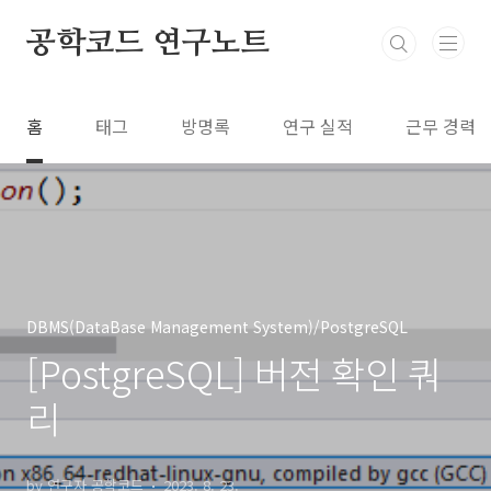
본문 바로가기
공학코드 연구노트
홈
태그
방명록
연구 실적
근무 경력
DBMS(DataBase Management System)/PostgreSQL
[PostgreSQL] 버전 확인 쿼
리
by 연구자 공학코드
2023. 8. 23.