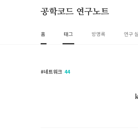
본문 바로가기
공학코드 연구노트
홈
태그
방명록
연구 
네트워크
44