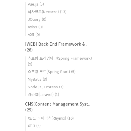
Vue.js
(5)
넥사크로(Nexacro)
(13)
JQuery
(0)
Axios
(0)
AX5
(0)
[WEB] Back-End Framework & ..
(26)
스프링 프레임워크(Spring Framework)
(9)
스프링 부트(Spring Boot)
(5)
MyBatis
(3)
Node.js, Express
(7)
라라벨(Laravel)
(1)
CMS(Content Management Syst..
(29)
XE 1, 라이믹스(Rhymix)
(16)
XE 3
(4)