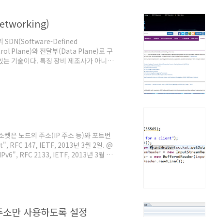
래밍에서 소켓 프로그래밍을 활용하는 것은
없다..
etworking)
의 SDN(Software-Defined
l Plane)와 전달부(Data Plane)로 구
있는 기술이다. 특징 장비 제조사가 아니어
 점이 기존 네트워크 장비와 큰 차이점이
 일괄적으로 배포할 수 있기 때문에 복잡
이터센터처럼 고도의 보안을 확보해야 하면
참고문서 "소프트웨어 정의 네트워킹, -定
소켓은 노드의 주소(IP 주소 등)와 포트번
, RFC 147, IETF, 2013년 3월 2일. @
IPv6", RFC 2133, IETF, 2013년 3월 2
, 한국정보통신기술협회. @원문보기
4 주소만 사용하도록 설정