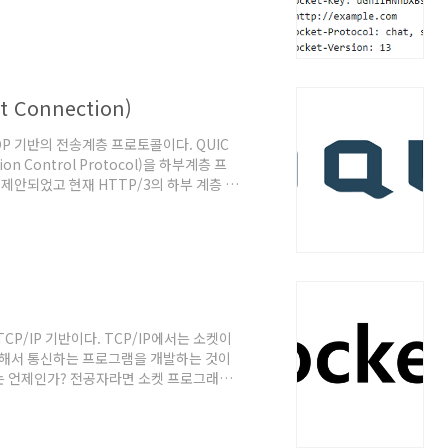
 발생과 낮은 데이터 전송량이라는 한계가
립하면 계속 통신할 수 있는 웹소켓이 제안되
455, IETF, 2020년 1월 21일. @원문보
..
t Connection)
)은 UDP 기반의 전송계층 프로토콜이다. QUIC
n Control Protocol)을 하부계층 프
안되었고 현재 HTTP/3의 하부 계층 프
ansport over UDP", The
IC working group, IETF
 Group", QUIC 워킹그룹 홈페이지. @원문보
P/IP 기반이다. TCP/IP에서는 소켓이
용해서 통신하는 프로그램을 개발하는 것이
는 언제인가? 전공자라면 소켓 프로그래밍
 것이며 하위 과목으로 소켓 프로그래밍이
있다. 전공자가 아니라도 실무하다보면 언
분야 실제 사용하는 프로그램을 보면 통신