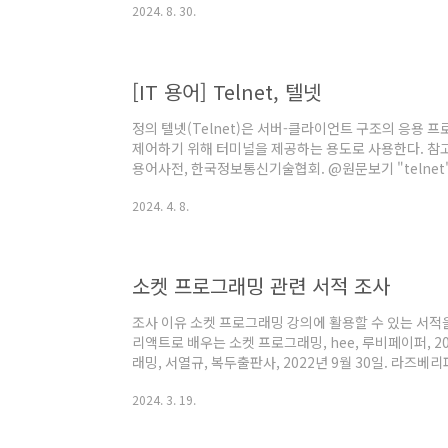
2024. 8. 30.
Configurations'로 이동한다. 'Spring Boot App
아래의 사진처럼 IPv4를 우선적으로 사용하여 통신하
IPv4를 사용하여 통신하는 것을 확인할 수 있다. 자바는 IPv
[IT 용어] Telnet, 텔넷
정의 텔넷(Telnet)은 서버-클라이언트 구조의 응용 
제어하기 위해 터미널을 제공하는 용도로 사용한다. 참고문서 "
용어사전, 한국정보통신기술협회. @원문보기 "telnet"
10월 5일. @원문보기 "TELNET PROTOCOL SPECIFIC
2024. 4. 8.
월. @원문보기 "A User TELNET Description of an I
IETF, 1971년 8월. @원문보기 "Telnet", 위키피디아
소켓 프로그래밍 관련 서적 조사
조사 이유 소켓 프로그래밍 강의에 활용할 수 있는 서적
리액트로 배우는 소켓 프로그래밍, hee, 루비페이퍼, 2
래밍, 서열규, 복두출판사, 2022년 9월 30일. 라즈
판사, 2022년 9월 15일. TCP/IP 소켓 프로그래밍, 김
2024. 3. 19.
물인터넷을 위한 파이썬 네트워크 프로그래밍, 서열규, 20
워크 프로그래밍, 애덤 우드벡, 제이펍, 2022년 1월 1
밍, 김유원, 부크크, 2021년 4월 16일. 라즈베리파이3 