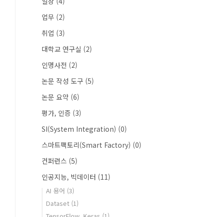
일상
(4)
업무
(2)
취업
(3)
대학교 연구실
(2)
인명사전
(2)
논문 작성 도구
(5)
논문 요약
(6)
평가, 인증
(3)
SI(System Integration)
(0)
스마트팩토리(Smart Factory)
(0)
컨퍼런스
(5)
인공지능, 빅데이터
(11)
AI 용어
(3)
Dataset
(1)
TensorFlow, Keras
(1)