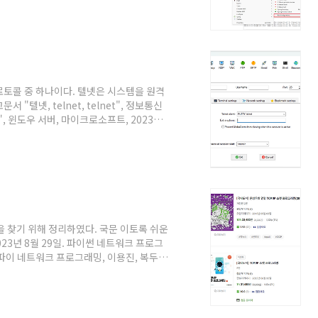
' → 'VM arguments:' 화면으로 이동하여
도록 설정한다.스프링 부트를 재실행하면
6와 IPv4 둘 다 통신이 ..
프로토콜 중 하나이다. 텔넷은 시스템을 원격
텔넷, telnet, telnet", 정보통신
, 윈도우 서버, 마이크로소프트, 2023년
ATION", RFC854, IETF, 1983년 5
nitial Implementation", RFC206,
, 2024년 3월 8일. @원문보기
을 찾기 위해 정리하였다. 국문 이토록 쉬운
023년 8월 29일. 파이썬 네트워크 프로그
베리파이 네트워크 프로그래밍, 이용진, 복두출
선우, 한빛아카데미, 2022년 6월 30일. 사
22년 2월 25일. Go 언어를 활용한 네트
4일. POD 데이터 통신과 네트워크 프로그래
: 네트워크 프로그래밍, 이용..