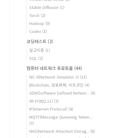
Stable Diffusion
(1)
Torch
(2)
Hadoop
(0)
Codex
(3)
코딩테스트
(3)
알고리즘
(1)
SQL
(2)
컴퓨터 네트워크 프로토콜
(44)
NS-3(Network Simulator 3)
(15)
Blockchain, 암호화폐, 비트코인
(4)
SDN(Software Defined Networ..
(0)
Wi-Fi(802.11)
(2)
IP(Internet Protocol)
(4)
MQTT(Message Queueing Telem..
(3)
NAS(Network-Attached Storag..
(8)