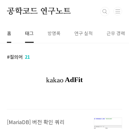
본문 바로가기
공학코드 연구노트
홈
태그
방명록
연구 실적
근무 경력
질의어
21
[MariaDB] 버전 확인 쿼리