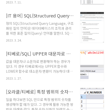
2023. 7. 11.
CNT FROM {TABLE_NAME} GROUP BY
{COLUMN_A, ...} HAVING COUNT(*) > 1
[IT 용어] SQL(Structured Query Language, 구조화된 질의 언어)
정의 SQL(Structured Query Language, 구조
화된 질의 언어)은 데이터베이스의 조작과 관리
를 위한 표준 질의(Query) 언어를 말한다. SQL
은 1970년대에 IBM이 출시하여 1986년에
2023. 3. 24.
ANSI(American National Standards
Institute) 표준(SQL-86)이 제정되었으며 현재
ISO(International Organization for
[티베로/SQL] UPPER 대문자로 변환, LOWER 소문자로 변환
Standardization)에서 'ISO/IEC 9075'라는
값을 대문자나 소문자로 변환해야 하는 경우가
명칭으로 국제표준으로 제정되어 관리 중이다.
있다. 이 경우 티베로에서는 UPPER 함수와
참고문서 "구조화된 질의 언어, 構造化質疑言
LOWER 함수로 대소문자 변환이 가능하다 대문
語, Structured Query Language, SQL", 정보
자로 변환 아래의 쿼리(Query)처럼 UPPER 함
통신용어사전, 한국정보통신기술협회(TTA). @
2023. 1. 27.
수를 사용하면 대문자로 문자열을 변환할 수 있
원문보기 "The History of SQL Stand..
다. UPPER(문자열) SELECT
UPPER('aBcDe12345') FROM dual; 소문자
[오라클/티베로] 특정 범위의 숫자 생성
로 변환 아래의 쿼리처럼 LOWER 함수를 사용하
일을 하다보면 SQL 만으로 특정 범위의 숫자를
면 소문자로 문자열을 변환할 수 있다.
생성해야 할 때가 있다. 그 경우에 활용 가능한 방
LOWER(문자열) SELECT
법은 아래와 같다. 특정 숫자 이하의 일련의 수를