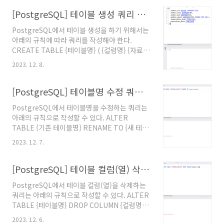
"5.6.5. Changing a Column's Default
Value", PostgreSQL 15. @원문보기
[PostgreSQL] 테이블 생성 쿼리 작성 방법
PostgreSQL에서 테이블 생성을 하기 위해서는
아래의 규칙에 따라 쿼리를 작성해야 한다.
CREATE TABLE {테이블명} ( {컬럼명} {자료
형} {옵션}, {컬럼명} {자료형} {옵션}, {컬럼명}
2023. 12. 8.
{자료형} {옵션} ); 위의 규칙을 따라서 테이블 생
성 쿼리를 작성하면 아래와 같다. 참고문서 "5.1.
Table Basics", PostgreSQL 15. @원문보기
[PostgreSQL] 테이블명 수정 쿼리 작성 방법
PostgreSQL에서 테이블명을 수정하는 쿼리는
아래의 규칙으로 작성할 수 있다. ALTER
TABLE {기존 테이블명} RENAME TO {새 테이
블명} 규칙에 따라서 테이블명을 수정하는 쿼리
2023. 12. 7.
를 작성하여 실행한 결과는 아래와 같다.
PostgreSQL은 테이블명과 컬럼명을 소문자로
작성하는 것을 권장하기에 소문자로 바꿨다. 오
[PostgreSQL] 테이블 컬럼(열) 삭제 쿼리 작성 방법
라클에서 하던 것처럼 대문자로 작성했다가 쌍따
PostgreSQL에서 테이블 컬럼(열)을 삭제하는
옴표 없이는 못 쓰는 것을 알게되어 수정했다. 참
쿼리는 아래의 규칙으로 작성할 수 있다. ALTER
고문서 "5.6.7. Renaming a Column",
TABLE {테이블명} DROP COLUMN {컬럼명};
PostgreSQL 15. @원문보기
아래와 같이 쿼리를 실행할 수 있다. 테이블명에
2023. 12. 6.