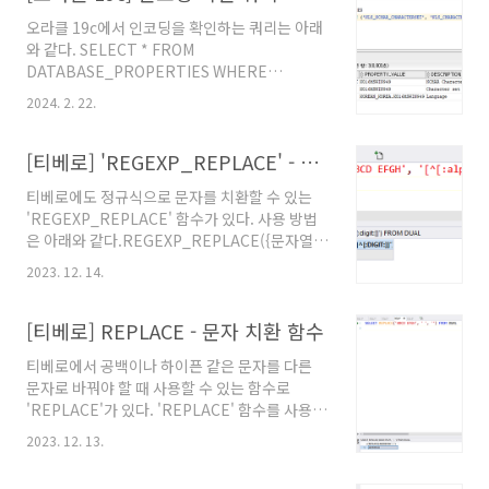
오라클 19c에서 인코딩을 확인하는 쿼리는 아래
와 같다. SELECT * FROM
DATABASE_PROPERTIES WHERE
PROPERTY_NAME IN
2024. 2. 22.
('NLS_NCHAR_CHARACTERSET',
'NLS_CHARACTERSET',
'NLS_LANGUAGE') 참고문서 "3.185
[티베로] 'REGEXP_REPLACE' - 정규식으로 문자를 제거하는 함수
DATABASE_PROPERTIES", Release 19,
티베로에도 정규식으로 문자를 치환할 수 있는
Oracle Database. @원문보기
'REGEXP_REPLACE' 함수가 있다. 사용 방법
은 아래와 같다.REGEXP_REPLACE({문자열},
{정규식}) 영문과 숫자만 허용하는 정규식은 다
2023. 12. 14.
음과 같다.'[^[:alpha:]^[:digit:]]' 영문과 숫자
만 허용하는 정규식으로 'REGEXP_REPLACE'
함수를 작성하면 아래의 사진처럼 활용할 수 있
[티베로] REPLACE - 문자 치환 함수
다.정규식을 활용한 함수는 성능 이슈가 있어서
티베로에서 공백이나 하이픈 같은 문자를 다른
데이터가 많을 때는 사용하지 않는 것이 좋다.참
문자로 바꿔야 할 때 사용할 수 있는 함수로
고문서"4.2.122. REGEXP_REPLACE",
'REPLACE'가 있다. 'REPLACE' 함수를 사용하
Chapter 4. Functions, Tibero SQL
는 방법은 아래와 같다. REPLACE({문자열}, {치
Reference Guide, Tibero 6. @원문보기
2023. 12. 13.
환할 문자}, {치환될 문자}) 참고문서 "4.2.125.
REPLACE", Chapter 4. Functions, Tibero