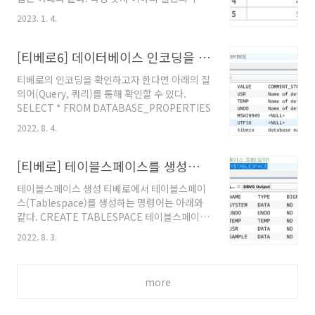
LOWER('aBcDe12345') FROM dual; 참고문
생성하는 쿼리 먼저 설명하는 방법은 ROWNUM
서 "4.2.182. UPPER", Tibero 6, Tibero SQL
2023. 1. 4.
또는 LEVEL을 활용하는 방법인데 오라클에서
참조 안내서, 티맥스데이터, 2020년 8월 21일.
제공하는 CONNECT BY 문을 활용한다. 아래와
@원문보기 "4.2.80. LOWER", Tibero 6,
같은 형식으로 쿼리(Query, 질의어)를 작성한다.
[티베로6] 데이터베이스 인코딩을 확인하는 방법
Tibero ..
SELECT ROWNUM FROM DUAL CONNECT
티베로의 인코딩을 확인하고자 한다면 아래의 질
BY ROWNUM
의어(Query, 쿼리)를 통해 확인할 수 있다.
SELECT * FROM DATABASE_PROPERTIES
2022. 8. 4.
[티베로] 테이블스페이스를 생성하고 목록 확인(조회)하기
테이블스페이스 생성 티베로에서 테이블스페이
스(Tablespace)를 생성하는 명령어는 아래와
같다. CREATE TABLESPACE 테이블스페이스
명 DATAFILE '파일명.dbf' SIZE 100M
2022. 8. 3.
AUTOEXTEND ON NEXT 100M MAXSIZE
1G EXTENT MANAGEMENT LOCAL
AUTOALLOCATE 테이블스페이스 삭제 아래의
more
명령어로 테이블스페이스를 삭제할 수 있다.
DROP TABLESPACE 테이블스페이스명 테이
블스페이스 파일 확인 아래의 명령어로 테이블스