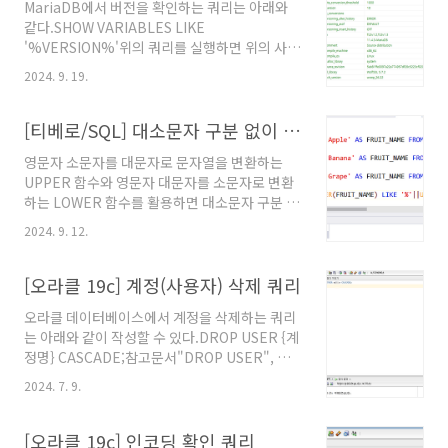
MariaDB에서 버전을 확인하는 쿼리는 아래와
같다.SHOW VARIABLES LIKE
'%VERSION%'위의 쿼리를 실행하면 위의 사진
처럼 11.4.3인 것을 확인할 수 있다.참고문
2024. 9. 19.
서"MySQL/MariaDB 버전 확인하기",
development, 2022년 3월 25일. @원문보
기"VERSION", MariaDB 지침서, 2023년 7월
[티베로/SQL] 대소문자 구분 없이 자료 찾기(검색)
11일. @원문보기
영문자 소문자를 대문자로 문자열을 변환하는
UPPER 함수와 영문자 대문자를 소문자로 변환
하는 LOWER 함수를 활용하면 대소문자 구분 없
이 자료를 찾을 수 있다.UPPER 함수를 활용해
2024. 9. 12.
대소문자 구분 없이 자료 검색하는 방법UPPER
함수를 활용해 아래의 쿼리처럼 조건문을 작성하
면 대소문자 구분 없이 자료를 찾을 수 있
[오라클 19c] 계정(사용자) 삭제 쿼리
다.SELECT * FROM ( SELECT 'Apple' AS
오라클 데이터베이스에서 계정을 삭제하는 쿼리
FRUIT_NAME FROM dual UNION SELECT
는 아래와 같이 작성할 수 있다.DROP USER {계
'Banana' AS FRUIT_NAME FROM dual
정명} CASCADE;참고문서"DROP USER", 오
UNION SELECT 'Grape' AS FRUIT_NAME
라클 19c 매뉴얼. @원문보기
FROM dual)WHERE UPPER(FRUIT_NAME)
2024. 7. 9.
LIKE '%'||UPPER('b')||'%'LOWER 함수를
활용해 대소문자 ..
[오라클 19c] 인코딩 확인 쿼리