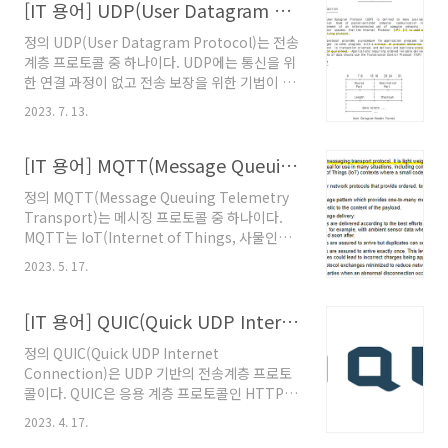
명령어를 입력하여 변경한 방화벽 규칙을 적용한
[IT 용어] UDP(User Datagram Protocol)
다. firewall-cmd --reload 참고문서 "5.6.6.
정의 UDP(User Datagram Protocol)는 전송
Controlling Ports using CLI", 레드햇 고객
계층 프로토콜 중 하나이다. UDP에는 통신을 위
포털. @원문보기 "RHEL/CentOS 에서 방화벽
한 연결 과정이 없고 전송 보장을 위한 기법이 최
(firewall) 설정하기", lesstif. @원문보기
소화 되어 있다. 참고문서 "User Datagram
2023. 7. 13.
Protocol", RFC 768, 1980년 8월 28일. @원
문보기 "사용자 데이터그램 프로토콜, 使用者-,
User Datagram Protocol, UDP", 정보통신
[IT 용어] MQTT(Message Queuing Telemetry Transport)
용어사전, 한국정보통신기술협회(TTA). @원문
정의 MQTT(Message Queuing Telemetry
보기 "UDP, User Datagram Protocol", 정보
Transport)는 메시징 프로토콜 중 하나이다.
통신기술용어해설, 2020년 6월 23일. @원문보
MQTT는 IoT(Internet of Things, 사물인터
기 "What is the User Datagram Protocol
넷)와 같은 한정된 컴퓨팅 자원(적은 배터리, 좁
(UDP/IP)?", 클라우드플레어. @원문보기
2023. 5. 17.
은 대역폭 등)에서 구동하기 용이하도록 경량화
된 것이 특징이며 퍼블리셔-서브스크라이버 모델
을 적용했다. 참고문서 "엠큐티티, Message
[IT 용어] QUIC(Quick UDP Internet Connection)
Queuing Telemetry Transport, MQTT", 정
정의 QUIC(Quick UDP Internet
보통신용어사전, 한국정보통신기술협회(TTA).
Connection)은 UDP 기반의 전송계층 프로토
@원문보기 "MQTT Specifications",
콜이다. QUIC은 응용 계층 프로토콜인 HTTP/2
MQTT.org. @원문보기 "MQTT 소개",
가 TCP(Transmission Control Protocol)을
yundream, JOINC, 2016년 4월 11일. @원문
2023. 4. 17.
하부계층 프로토콜로 사용하면서 발생하는 한계
보기