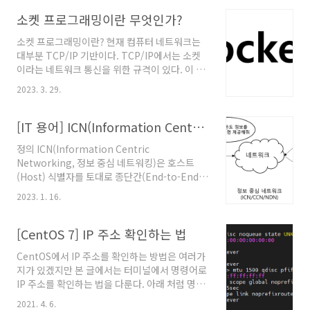
점을 개선하기 위해 제안되었고 현재 HTTP/3의
하부 계층 프로토콜로 사용된다. 참고문서
소켓 프로그래밍이란 무엇인가?
"QUIC, a multiplexed transport over
소켓 프로그래밍이란? 현재 컴퓨터 네트워크는
UDP", The Chromium Projects. @원문보
대부분 TCP/IP 기반이다. TCP/IP에서는 소켓
기 "QUIC (quic)", QUIC working group,
이라는 네트워크 통신을 위한 규격이 있다. 이 소
IETF Datatracker. @원문보기 "IETF QUIC
켓을 활용해서 통신하는 프로그램을 개발하는 것
Working Group", QUIC 워킹그룹 홈페이지.
2023. 3. 29.
이 소켓 프로그래밍이다. 소켓 프로그래밍을 처
@원문보기 "Version-Independent ..
음 접할 때는 언제인가? 전공자라면 소켓 프로그
래밍을 컴퓨터 네트워크 과목을 수강할 때 간단
[IT 용어] ICN(Information Centric Networking, 정보 중심 네트워킹)
하게 익혔을 것이며 하위 과목으로 소켓 프로그
정의 ICN(Information Centric
래밍이라는 프로그래밍 실습을 많이 하는 과목을
Networking, 정보 중심 네트워킹)은 호스트
수강했을 수 있다. 전공자가 아니라도 실무하다
(Host) 식별자를 토대로 종단간(End-to-End)
보면 언젠가는 접하게 되어 있다. 소켓 프로그래
통신을 수행하는 TCP/IP 같은 기존 네트워킹과
밍을 활용하는 분야 실제 사용하는 프로그램을
2023. 1. 16.
달리 정보 식별자를 토대로 정보를 제공 받는 것
보면 통신을 안 하는 프로그램을 찾기가 어렵다.
에 초점이 맞춰진 네트워킹이다. 현재 기준 차세
그만큼 프로그래밍에서 소켓 프로그래밍을 활용
대 컴퓨터 네트워크로 불린다. 유사 용어
[CentOS 7] IP 주소 확인하는 법
하는 것은 일반적이지만 실제로 소켓 프로그래밍
CCN(Content Centric Networking, 콘텐츠
을 하는 경우는 잘 없다..
CentOS에서 IP 주소를 확인하는 방법은 여러가
중심 네트워킹) NDN(Named Data
지가 있겠지만 본 글에서는 터미널에서 명령어로
Networking) 관련 대학 연구실 경북대학교 지
IP 주소를 확인하는 법을 다룬다. 아래 처럼 명령
능형 네트워크 연구실(교수 김동균) @Blog
어를 입력하면 가지고 있는 네트워크 인터페이스
@Homepage 참고문서 "Information-
2021. 4. 6.