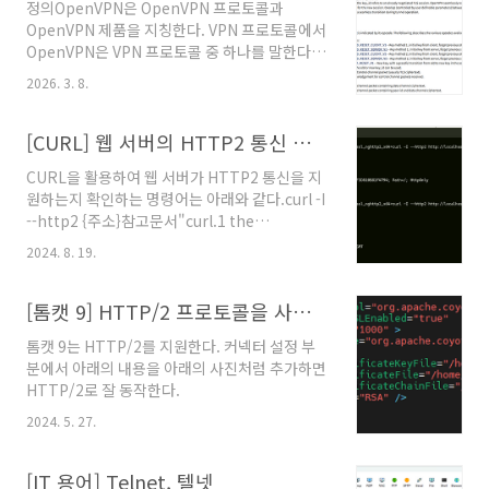
정의OpenVPN은 OpenVPN 프로토콜과
OpenVPN 제품을 지칭한다. VPN 프로토콜에서
OpenVPN은 VPN 프로토콜 중 하나를 말한다.
OpenVPN 프로토콜은 아래의 사진처럼 공개되
2026. 3. 8.
어 있다. OpenVPN 프로토콜의 라이센스는
GNU GPL을 따르며 무료로 사용이 가능하다.
VPN 제품군에서 OpenVPN은 OpenVPN
[CURL] 웹 서버의 HTTP2 통신 여부 확인 방법
Technologies 사에서 제공하는 VPN 서버 및
CURL을 활용하여 웹 서버가 HTTP2 통신을 지
클라이언트 프로그램 명칭이다. OpenVPN 서버
원하는지 확인하는 명령어는 아래와 같다.curl -I
는 리눅스에서 동작하며 클라이언트의 경우 전용
--http2 {주소}참고문서"curl.1 the
프로그램으로 OpenVPN Connect를 제공한다.
manpage", CURL. @원문보기
OpenVPN Connect는 안드로이드와 iOS,
2024. 8. 19.
macOS, 윈도우를 지원한다. 참고문
서"OpenVPN's network protocol",
[톰캣 9] HTTP/2 프로토콜을 사용하도록 설정
OpenVPN. @원문..
톰캣 9는 HTTP/2를 지원한다. 커넥터 설정 부
분에서 아래의 내용을 아래의 사진처럼 추가하면
HTTP/2로 잘 동작한다.
2024. 5. 27.
[IT 용어] Telnet, 텔넷