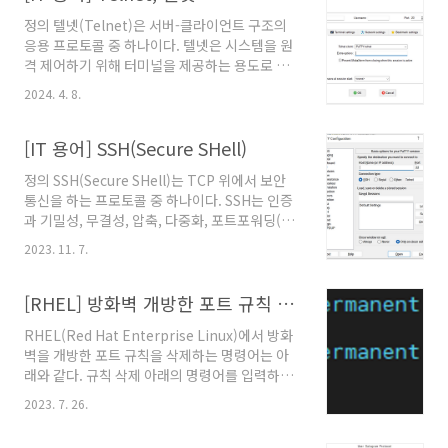
정의 텔넷(Telnet)은 서버-클라이언트 구조의
응용 프로토콜 중 하나이다. 텔넷은 시스템을 원
격 제어하기 위해 터미널을 제공하는 용도로 사
용한다. 참고문서 "텔넷, telnet, telnet", 정보
2024. 4. 8.
통신용어사전, 한국정보통신기술협회. @원문보
기 "telnet", 윈도우 서버, 마이크로소프트,
2023년 10월 5일. @원문보기 "TELNET
[IT 용어] SSH(Secure SHell)
PROTOCOL SPECIFICATION", RFC854,
정의 SSH(Secure SHell)는 TCP 위에서 보안
IETF, 1983년 5월. @원문보기 "A User
통신을 하는 프로토콜 중 하나이다. SSH는 인증
TELNET Description of an Initial
과 기밀성, 무결성, 압축, 다중화, 포트포워딩(터
Implementation", RFC206, IETF, 1971년
널링)을 제공한다. 참고문서 "시큐어 셸, Secure
8월. @원문보기 "Telnet", 위키피디아, 2024
2023. 11. 7.
Shell, SSH", 정보통신용어사전, 한국정보통신
년 3월 8일. @원문보기
기술협회(TTA). @원문보기 "SSH Secure
Shell", 정보통신기술용어해설, 2022년 7월 20
[RHEL] 방화벽 개방한 포트 규칙 삭제 명령어
일. @원문보기
RHEL(Red Hat Enterprise Linux)에서 방화
벽을 개방한 포트 규칙을 삭제하는 명령어는 아
래와 같다. 규칙 삭제 아래의 명령어를 입력하여
방화벽 규칙을 삭제한다. firewall-cmd --
2023. 7. 26.
permanent --zone=public --remove-
port={포트번호}/{프로토콜} 규칙 적용 아래의