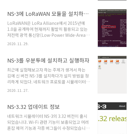
목록과 해당 네트워크 인터페이스의 IP 주소 값
Centric Networking (ICN) Research
등을 확인할 수 있다. ip addr show 현재 네트워
Challenges", RFC 7927, IETF. @원..
크 인터페이스는 "lo"와 "ens32"로 두 가지가
NS-3에 LoRaWAN 모듈을 설치하고 실행해보자
있는데 "lo"는 자기 자신을 호출 하기 위한 루프
LoRaWAN은 LoRa Alliance에서 2015년에
백 인터페이스이며 "127.0.0.1"로 설정되어 있
1.0을 공개하여 현재까지 활발히 활용되고 있는
다. "ens32"로 이름이 설정된 이더넷 네트워크
저전력 광역 통신망(Low-Power Wide-Area
인터페이스는 "192.168.0.73"로 IP 주소가 설
Network, LPWAN) 기술 중 하나이다 [1]. 최근
정되어 있는 것을 확인할 수 있다.
2020. 11. 29.
에 나는 LoRaWAN 기반의 IoT(Internet of
Things) 응용을 개발하기 전에 통신 실험을 할
필요가 있어서 이 모듈을 활용해서 실험에 활용
NS-3를 우분투에 설치하고 실행하자
하려고 한다. 이 NS-3 모듈은 이탈리아 파도바 대
최근에 실험해보고자 하는 주제가 생겨서 하는
학교의 SIGNET 연구실의 학생 중 한 명이 석사
김에 신 버전 NS-3를 설치하다가 설치 방법을 정
학위 논문을 작성하기 위해 개발하였으며 현재는
리하게 되었다. 네트워크 프로토콜 시뮬레이터로
Github에 공개되어 있다 [2]. 구동환경 CPU :
강력한 툴인 NS-3는 우분투(Ubuntu)에서 설치
i7-4790K 운영체제 : 우분투 18.04 x64(윈도우
2020. 11. 27.
및 실행이 가능하다. 이번 설치에는 VMWARE로
10 x64 기반 VMWARE 가상환경) Github에 공
가상머신을 하나 생성하여 우분투 18.04를 설치
개되어 있는 ..
한 다음 거기에다가 신 버전 NS-3를 설치했다. 구
NS-3.32 업데이트 정보
동환경 CPU : i7-4790K 운영체제 : 우분투
네트워크 시뮬레이터 NS-3의 3.32 버전이 출시
18.04 x64(윈도우 10 x64 기반 VMWARE 가상
되었습니다. Wi-Fi 관련 기능이 보충되었고 여러
환경) 의존성 패키지 설치 NS-3를 설치하기 전에
혼잡 제어 기능과 각종 버그들이 수정되었습니
설치해야하는 것들이 있다. 다음 명령어를 터미
다. 변화된 점 Wi-Fi 802.11ax가 6 GHz 대역을