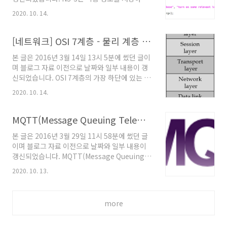
릴 수 있는 상황이 아니라면 MQTT가 큰 의미는
확인하기 위한 로그를 지원한다. 이런 로그 정보
없을 수 있다. 예를 들어 사용할 수 있는 네트워크
2020. 10. 14.
는 파일로 저장 될 수도 있고 터미널에서 실시간
의 단위 시간당 처리량이 크고 패킷 이용로가 아
으로 확인할 수도 있다. 로그의 종류는 아래와 같
주 저렴할 때 IoT 장비가 이 네트워크를 사용해서
다. 종류 의미 LOG_LEVEL_ERROR 오류가 발
[네트워크] OSI 7계층 - 물리 계층 소개 및 프로토콜 설명
한달동안 100MB의 패킷을 절약..
생 했음을 의미하는 로그 LOG_LEVEL_WARN
본 글은 2016년 3월 14일 13시 5분에 썼던 글이
경고용 로그 LOG_LEVEL_DEBUG 디버깅용 로
며 블로그 자료 이전으로 날짜와 일부 내용이 갱
그 LOG_LEVEL_INFO 각종 정보를 알려주는 로
신되었습니다. OSI 7계층의 가장 하단에 있는 계
그 LOG_LEVEL_FUNCTION 함수 추적
층은 물리계층이다. 물리계층은 전송매체의 물리
(tracing)을 위한 로그. LOG_LEVEL_LOGIC
2020. 10. 14.
적 인터페이스에 관한 사양을 기술한다. 다시말
함수안에서 추적흐름제어(control flow
해서 정보를 표현한 신호(Signal) 교환 문제를
tracing)을 위한 로그 LOG_LEVEL_ALL ..
다루는 계층이다. 물리계층의 프로토콜은 하드웨
MQTT(Message Queuing Telemetry Transport, 엠큐티티) 개요
어적 명세와, 인코딩/디코딩, 시그널링, 토폴로지
본 글은 2016년 3월 29일 11시 58분에 썼던 글
와 같은 물리적 네트워크 디자인을 고려하여 정
이며 블로그 자료 이전으로 날짜와 일부 내용이
의하며 대표적인 프로토콜로 RS-232, V.24가 있
갱신되었습니다. MQTT(Message Queuing
다. 물리 계층의 프로토콜에는 전송속도/신호의
Telemetry Transport, 엠큐티티)는
레벨/인코딩/디코딩 등 전기적 신호 규격과 송수
2020. 10. 13.
Publish–Subscribe 기반의 경량 메시징 프로
신 호스트 사이의 클럭 동기화 방법, 전송매체의
토콜이다. 응용계층의 프로토콜로로써 1999년
규격과 같은 내용이 담길 수 있다.
에 IBM과 Eurotech에 의해 제한된 리소스(적은
more
배터리)를 가진 가진 센서가 사용하는 목적으로
개발하였다. 2013년부터 OASIS(Advaning
open standards for the information