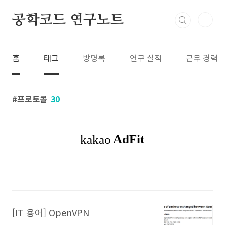
본문 바로가기
공학코드 연구노트
홈
태그
방명록
연구 실적
근무 경력
프로토콜
30
[IT 용어] OpenVPN