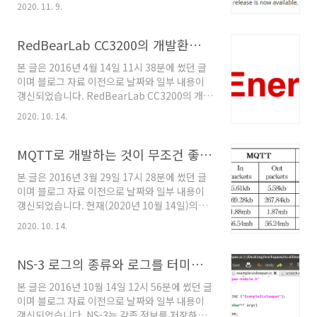
널에 입력하여 설치한다. sudo apt install gcc
2020. 11. 9.
지원합니다. Wi-Fi 모델에서 RIFS(Reduced
sudo apt install g++ NS-3 다운로드 NS-3 공
Interframe Space) 기능이 삭제되었습니다.
식 홈페이지(www.nsnam..
NS-3의 Emulation에 Netmap과
RedBearLab CC3200의 개발환경 소개
DPDK(Data Plane Development Kit) 기능
본 글은 2016년 4월 14일 11시 38분에 썼던 글
이 추가되었습니다. TCP에서 동적 페이싱이 추
이며 블로그 자료 이전으로 날짜와 일부 내용이
가되었습니다. TcpLinuxReno 혼잡 제어가 추
갱신되었습니다. RedBearLab CC3200의 개발
가되었습니다. RFC 8033에 있는 PIE queue
환경은 크게 두 가지 분류가 있다. 하나는
disc model이 추가되었습니다. FqCoDel 및
2020. 10. 14.
Energia이고 다른 하나는 CCS(Code
CoDel queue disc에 L4S 모드가 추가되었습니
Composer Studio)이다. 이 두 개의 환경은 관
다. STL Pair..
련 개발의 지식과 숙련도, 개발특징 및 기간에 따
MQTT로 개발하는 것이 무조건 좋은 것인가?
라서 선택하는 것이 좋다. Energia는 Arduino
본 글은 2016년 3월 29일 17시 28분에 썼던 글
와 비슷한 형태의 IDE로써 Arduino를 접해본 적
이며 블로그 자료 이전으로 날짜와 일부 내용이
이 있다면 어렵지 않게 금방 CC3200 개발이 가
갱신되었습니다. 현재(2020년 10월 14일)의
능하다. Energia의 라이브러리와 예제는 CCS보
MQTT시장과는 상황이 전혀 다릅니다. MQTT
다 풍부한 편이고 쉽고 빠른 개발에 초점이 맞춰
2020. 10. 14.
를 써야한다면 쓰면 됩니다. MQTT 프로토콜이
져 있어서 프로토타입이나 데모버전 개발에 쓰면
적합한 경우 환경과 시나리오, 준비된 기술에 따
꽤나 괜찮다. 아무래도 Energia로 개발하는 것
라서 적합한 프로토콜이 있다. MQTT의 경우
NS-3 로그의 종류와 로그를 터미널에 출력하는 법
이 속도..
1999년 네트워크의 신뢰성이 낮고 연산과 처리
본 글은 2016년 10월 14일 12시 56분에 썼던 글
속도, 메모리가 극히 제한적인 상황을 고려해서
이며 블로그 자료 이전으로 날짜와 일부 내용이
설계가 되었기에 2016년 현재 이러한 특징을 살
갱신되었습니다. NS-3는 각종 정보를 저장하고