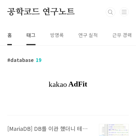
본문 바로가기
공학코드 연구노트
홈
태그
방명록
연구 실적
근무 경력
database
19
[MariaDB] DB를 이관 했더니 테이블 용량이 훨씬 작아졌다.