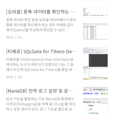
PostgreSQL 지침서, 2023년 7월 11일. @원문
보기
[오라클] 중복 데이터를 확인하는 방법
중복 데이터 확인 방법 오라클 데이터베이스에서
중복 데이터를 확인해야 하는 경우 아래와 같이
쿼리(Query)를 작성하여 확인할 수 있다.
SELECT {COLUMN_A, ...}, COUNT(*) AS
2023. 7. 11.
CNT FROM {TABLE_NAME} GROUP BY
{COLUMN_A, ...} HAVING COUNT(*) > 1
[티베로] SQLGate for Tibero Developer 6개월 사용 후기
티베로를 GUI(Graphical User Interface)로
제어하는 도구가 여러가지 있겠지만 나는 그 중
에서 최근에 SQLGate for Tibero를 몇달 써봤
다. 무료 라이센스로 사용한거라 제약이 있었지
2023. 1. 23.
만 꽤 사용하기 편했다. 당장 무료로 사용가능한
도구를 사용해야 했기에 지금까지 써보지 않았던
SQLGate를 써봤는데 쓸만 했다. 웨어밸리 사의
[MariaDB] 전역 로그 설정 및 로그 확인
오렌지라는 도구 위주로 썼었던 나에게는 조금
로깅 기능을 활용하는 이유 MariaDB 환경에서
불편한 것도 있었지만 이제 나에게 SQLGate는
디버깅(Debugging)을 위해 로그(Log)를 확인
다음에 예산이 생겨서 유료 라이센스 구매가 가
하고 싶은 경우가 있다. 로그 기능을 별도로 설정
능할 때 긍정적으로 도입을 검토할 수 있는 도구
하지 않은 경우에는 가장 쉽게 확인할 수 있는 방