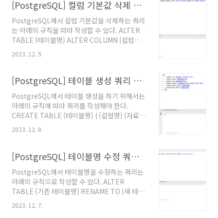
Default Value", PostgreSQL 15. @원문보기
[PostgreSQL] 컬럼 기본값 삭제 쿼리 작성 방법
PostgreSQL에서 컬럼 기본값을 삭제하는 쿼리
는 아래의 규칙을 따라 작성할 수 있다. ALTER
TABLE {테이블명} ALTER COLUMN {컬럼명}
DROP DEFAULT; 규칙에 따라 작성한 쿼리의
2023. 12. 9.
실행 결과는 아래의 사진과 같다. 참고문서
"5.6.5. Changing a Column's Default
Value", PostgreSQL 15. @원문보기
[PostgreSQL] 테이블 생성 쿼리 작성 방법
PostgreSQL에서 테이블 생성을 하기 위해서는
아래의 규칙에 따라 쿼리를 작성해야 한다.
CREATE TABLE {테이블명} ( {컬럼명} {자료
형} {옵션}, {컬럼명} {자료형} {옵션}, {컬럼명}
2023. 12. 8.
{자료형} {옵션} ); 위의 규칙을 따라서 테이블 생
성 쿼리를 작성하면 아래와 같다. 참고문서 "5.1.
Table Basics", PostgreSQL 15. @원문보기
[PostgreSQL] 테이블명 수정 쿼리 작성 방법
PostgreSQL에서 테이블명을 수정하는 쿼리는
아래의 규칙으로 작성할 수 있다. ALTER
TABLE {기존 테이블명} RENAME TO {새 테이
블명} 규칙에 따라서 테이블명을 수정하는 쿼리
2023. 12. 7.
를 작성하여 실행한 결과는 아래와 같다.