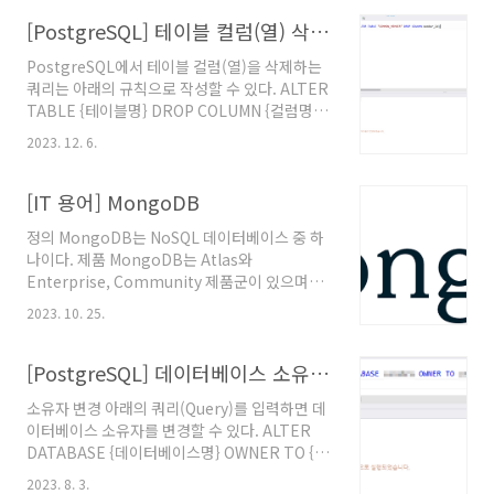
PostgreSQL은 테이블명과 컬럼명을 소문자로
작성하는 것을 권장하기에 소문자로 바꿨다. 오
[PostgreSQL] 테이블 컬럼(열) 삭제 쿼리 작성 방법
라클에서 하던 것처럼 대문자로 작성했다가 쌍따
PostgreSQL에서 테이블 컬럼(열)을 삭제하는
옴표 없이는 못 쓰는 것을 알게되어 수정했다. 참
쿼리는 아래의 규칙으로 작성할 수 있다. ALTER
고문서 "5.6.7. Renaming a Column",
TABLE {테이블명} DROP COLUMN {컬럼명};
PostgreSQL 15. @원문보기
아래와 같이 쿼리를 실행할 수 있다. 테이블명에
2023. 12. 6.
대문자가 있는 경우 테이블명의 양 끝을 쌍따옴
표로 감싸서 입력하면 된다. 참고문서 "5.6.2.
Removing a Column", PostgreSQL 15. @
[IT 용어] MongoDB
원문보기
정의 MongoDB는 NoSQL 데이터베이스 중 하
나이다. 제품 MongoDB는 Atlas와
Enterprise, Community 제품군이 있으며
Atlas의 경우 클라우드 환경의 데이터베이스를
2023. 10. 25.
제공하는 것이며 Enterprise는 상용 설치형 데
이터베이스 서버 제품이며, Community는 무
료 설치형 데이터베이스 서버 제품이다. 참고문
[PostgreSQL] 데이터베이스 소유자 변경
서 "몽고디비, MongoDB", 정보통신용어사전,
소유자 변경 아래의 쿼리(Query)를 입력하면 데
한국정보통신기술협회(TTA). @원문보기
이터베이스 소유자를 변경할 수 있다. ALTER
"What is MongoDB?", MongoDB 공식 문서.
DATABASE {데이터베이스명} OWNER TO {사
@원문보기
용자명}; 참고문서 "ALTER DATABASE",
2023. 8. 3.