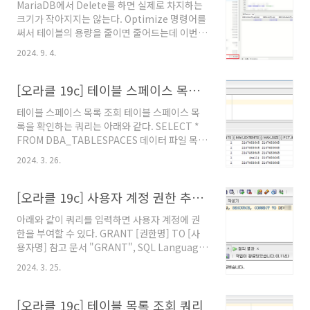
MariaDB에서 Delete를 하면 실제로 차지하는
크기가 작아지지는 않는다. Optimize 명령어를
써서 테이블의 용량을 줄이면 줄어드는데 이번에
경험해보니 이 마저도 100% 정리되는건 아닌 것
2024. 9. 4.
같다. 기존 테이블과 이관한 테이블의 데이터 수
는 동일했고 주기적으로 관리한 기존 테이블의
용량은 1.2 GB이었지만 이관한 테이블의 용량은
[오라클 19c] 테이블 스페이스 목록 및 파일 경로 조회
0.9 GB였다.참고문서"mysql 백업 후 복원시 용
테이블 스페이스 목록 조회 테이블 스페이스 목
량차이", 개발파워맨, 2014년 8월 1일. @원문
록을 확인하는 쿼리는 아래와 같다. SELECT *
보기"[SQL/DB] MySQL 서버 디스크 이전하
FROM DBA_TABLESPACES 데이터 파일 목록
기", 유르무차, 2020년 11월 24일. @원문보
조회 테이블 스페이스의 데이터 파일 정보를 확
기"MySQL delete 실행 시 Table disk size가
2024. 3. 26.
인하는 쿼리는 아래와 같다. SELECT * FROM
줄어들지 않음", nari0_0, 2023년 5월 18일. @
DBA_DATA_FILES 참고문서 "6.49
원문보기"MySQL: DELETE ..
DBA_TABLESPACES", Database
[오라클 19c] 사용자 계정 권한 추가 쿼리
Reference, Oracle Database Release 19.
아래와 같이 쿼리를 입력하면 사용자 계정에 권
@원문보기 "4.243 DBA_DATA_FILES",
한을 부여할 수 있다. GRANT [권한명] TO [사
Database Reference, Oracle Database
용자명] 참고 문서 "GRANT", SQL Language
Release 19. @원문보기
Reference, Oracle Database 19c. @원문보
2024. 3. 25.
기
[오라클 19c] 테이블 목록 조회 쿼리