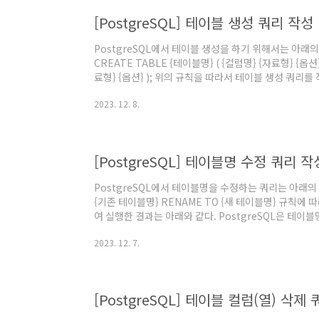
[PostgreSQL] 테이블 생성 쿼리 작성
PostgreSQL에서 테이블 생성을 하기 위해서는 아래
CREATE TABLE {테이블명} ( {컬럼명} {자료형} {옵션}
료형} {옵션} ); 위의 규칙을 따라서 테이블 생성 쿼리를 
Table Basics", PostgreSQL 15. @원문보기
2023. 12. 8.
[PostgreSQL] 테이블명 수정 쿼리 
PostgreSQL에서 테이블명을 수정하는 쿼리는 아래의 규
{기존 테이블명} RENAME TO {새 테이블명} 규칙
여 실행한 결과는 아래와 같다. PostgreSQL은 테
장하기에 소문자로 바꿨다. 오라클에서 하던 것처럼 대
2023. 12. 7.
는 것을 알게되어 수정했다. 참고문서 "5.6.7. Renaming 
보기
[PostgreSQL] 테이블 컬럼(열) 삭제