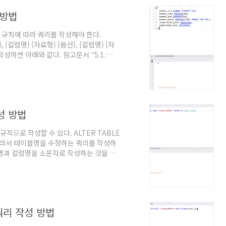
 방법
의 규칙에 따라 쿼리를 작성해야 한다.
, {컬럼명} {자료형} {옵션}, {컬럼명} {자
작성하면 아래와 같다. 참고문서 "5.1.
작성 방법
칙으로 작성할 수 있다. ALTER TABLE
에 따라서 테이블명을 수정하는 쿼리를 작성하
이블명과 컬럼명을 소문자로 작성하는 것을 권
문자로 작성했다가 쌍따옴표 없이는 못 쓰
a Column", PostgreSQL 15. @원문
 쿼리 작성 방법