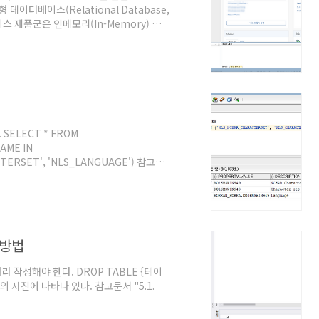
터베이스(Relational Database,
스 제품군은 인메모리(In-Memory) 데이
데이터베이스", 오라클. @원문보기 "관계
원문보기 "Database 23c", 오라클 데
ELECT * FROM
AME IN
TERSET', 'NLS_LANGUAGE') 참고문
9, Oracle Database. @원문보기
 방법
라 작성해야 한다. DROP TABLE {테이
 사진에 나타나 있다. 참고문서 "5.1.