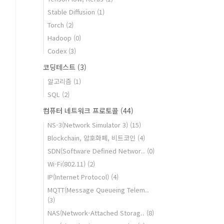
Stable Diffusion
(1)
Torch
(2)
Hadoop
(0)
Codex
(3)
코딩테스트
(3)
알고리즘
(1)
SQL
(2)
컴퓨터 네트워크 프로토콜
(44)
NS-3(Network Simulator 3)
(15)
Blockchain, 암호화폐, 비트코인
(4)
SDN(Software Defined Networ..
(0)
Wi-Fi(802.11)
(2)
IP(Internet Protocol)
(4)
MQTT(Message Queueing Telem..
(3)
NAS(Network-Attached Storag..
(8)