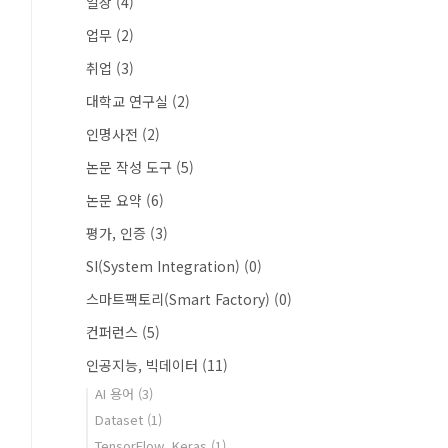
일상
(4)
업무
(2)
취업
(3)
대학교 연구실
(2)
인명사전
(2)
논문 작성 도구
(5)
논문 요약
(6)
평가, 인증
(3)
SI(System Integration)
(0)
스마트팩토리(Smart Factory)
(0)
컨퍼런스
(5)
인공지능, 빅데이터
(11)
AI 용어
(3)
Dataset
(1)
TensorFlow, Keras
(1)