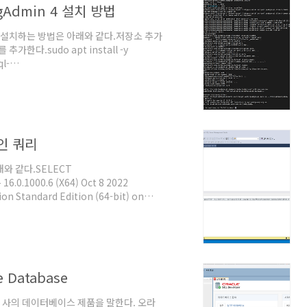
pgAdmin 4 설치 방법
용하여 설치하는 방법은 아래와 같다.저장소 추가
한다.sudo apt install -y
l-
tgreSQL 16 설치아래의 명령어를 입력하여
ll postgresql-16아래의 명령어를 입력하여
res 우분투 계정에 로그인한다.sudo -i -
미널인 ps..
확인 쿼리
래와 같다.SELECT
0.6 (X64) Oct 8 2022
마이크로소프트, 2024년 11월 21일. @원문
 Database
라클 사의 데이터베이스 제품을 말한다. 오라