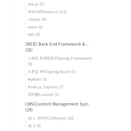
Vue.js
(5)
넥사크로(Nexacro)
(13)
JQuery
(0)
Axios
(0)
AX5
(0)
[WEB] Back-End Framework & ..
(26)
스프링 프레임워크(Spring Framework)
(9)
스프링 부트(Spring Boot)
(5)
MyBatis
(3)
Node.js, Express
(7)
라라벨(Laravel)
(1)
CMS(Content Management Syst..
(29)
XE 1, 라이믹스(Rhymix)
(16)
XE 3
(4)