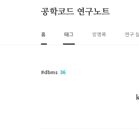
본문 바로가기
공학코드 연구노트
홈
태그
방명록
연구 
dbms
36