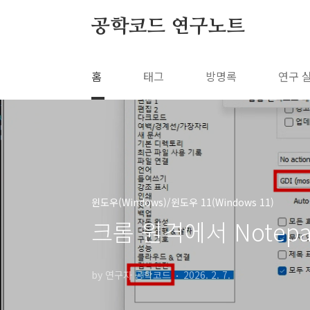
본문 바로가기
공학코드 연구노트
홈
태그
방명록
연구 
윈도우(Windows)/윈도우 11(Windows 11)
크롬 원격에서 Notep
by 연구자 공학코드
2026. 2. 7.