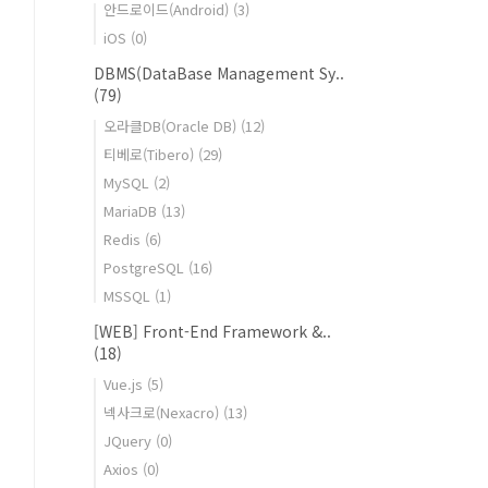
안드로이드(Android)
(3)
iOS
(0)
DBMS(DataBase Management Sy..
(79)
오라클DB(Oracle DB)
(12)
티베로(Tibero)
(29)
MySQL
(2)
MariaDB
(13)
Redis
(6)
PostgreSQL
(16)
MSSQL
(1)
[WEB] Front-End Framework &..
(18)
Vue.js
(5)
넥사크로(Nexacro)
(13)
JQuery
(0)
Axios
(0)