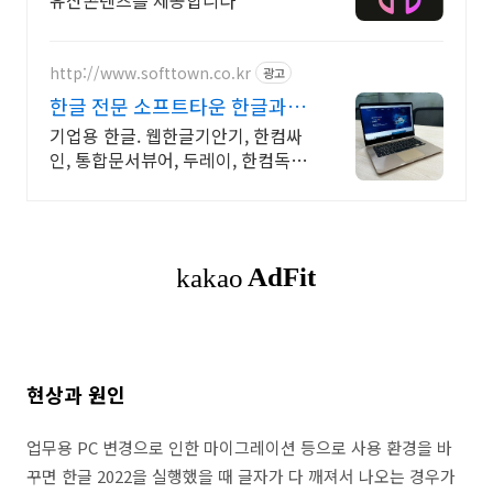
유산콘텐츠를 제공합니다
http://www.softtown.co.kr
광고
한글 전문 소프트타운 한글과컴
퓨터 공식 파트너
기업용 한글. 웹한글기안기, 한컴싸
인, 통합문서뷰어, 두레이, 한컴독스
할인제공.
현상과 원인
업무용 PC 변경으로 인한 마이그레이션 등으로 사용 환경을 바
꾸면 한글 2022을 실행했을 때 글자가 다 깨져서 나오는 경우가