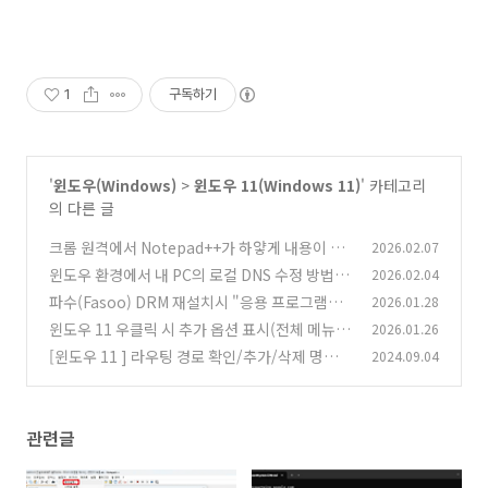
1
구독하기
'
윈도우(Windows)
>
윈도우 11(Windows 11)
' 카테고리
의 다른 글
크롬 원격에서 Notepad++가 하얗게 내용이 보
2026.02.07
이지 않을 때 조치 방법
윈도우 환경에서 내 PC의 로컬 DNS 수정 방법
2026.02.04
(0)
파수(Fasoo) DRM 재설치시 "응용 프로그램이
2026.01.28
(0)
이미 설치되었습니다."
윈도우 11 우클릭 시 추가 옵션 표시(전체 메뉴)
2026.01.26
(0)
기본 활성화 방법
[윈도우 11 ] 라우팅 경로 확인/추가/삭제 명령어
2024.09.04
(0)
(0)
관련글