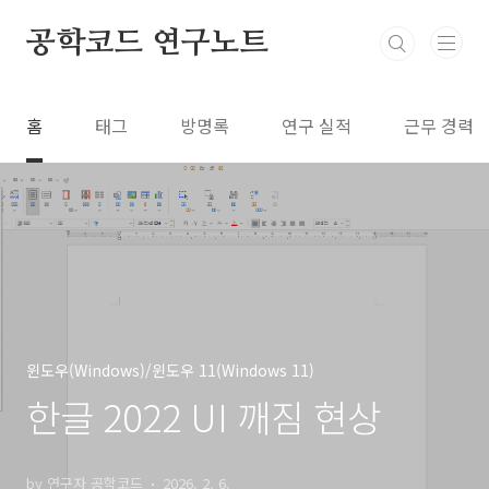
본문 바로가기
공학코드 연구노트
홈
태그
방명록
연구 실적
근무 경력
윈도우(Windows)/윈도우 11(Windows 11)
한글 2022 UI 깨짐 현상
by 연구자 공학코드
2026. 2. 6.