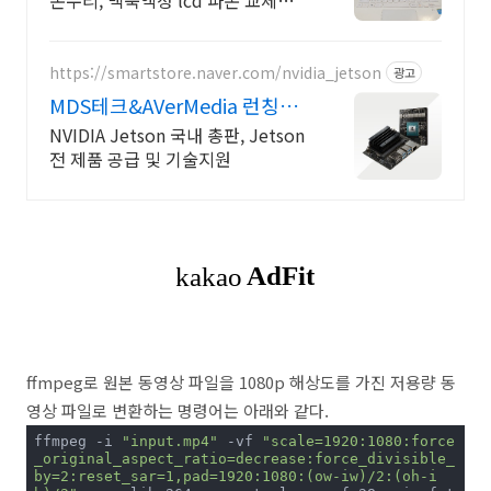
손수리, 맥북액정 lcd 파손 교체수리
전문
https://smartstore.naver.com/nvidia_jetson
광고
MDS테크&AVerMedia 런칭기
념할인이벤트
NVIDIA Jetson 국내 총판, Jetson
전 제품 공급 및 기술지원
ffmpeg로 원본 동영상 파일을 1080p 해상도를 가진 저용량 동
영상 파일로 변환하는 명령어는 아래와 같다.
ffmpeg -i 
"input.mp4"
 -vf 
"scale=1920:1080:force
_original_aspect_ratio=decrease:force_divisible_
by=2:reset_sar=1,pad=1920:1080:(ow-iw)/2:(oh-i