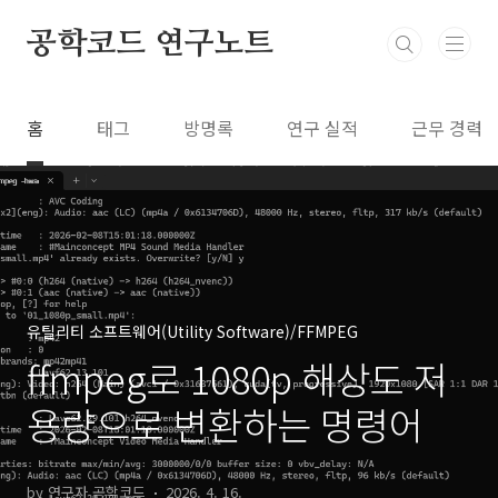
본문 바로가기
공학코드 연구노트
홈
태그
방명록
연구 실적
근무 경력
유틸리티 소프트웨어(Utility Software)/FFMPEG
ffmpeg로 1080p 해상도 저
용량으로 변환하는 명령어
by 연구자 공학코드
2026. 4. 16.