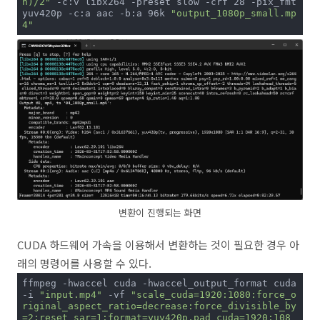
h)/2"
 -c:v libx264 -preset slow -crf 28 -pix_fmt 
yuv420p -c:a aac -b:a 96k 
"output_1080p_small.mp
4"
변환이 진행되는 화면
CUDA 하드웨어 가속을 이용해서 변환하는 것이 필요한 경우 아
래의 명령어를 사용할 수 있다.
ffmpeg -hwaccel cuda -hwaccel_output_format cuda 
-i 
"input.mp4"
 -vf 
"scale_cuda=1920:1080:force_o
riginal_aspect_ratio=decrease:force_divisible_by
=2:reset_sar=1:format=yuv420p,pad_cuda=1920:108