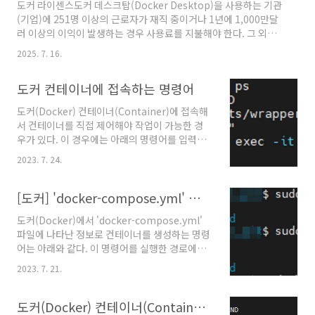
도커 라이센스도커 데스크탑(Docker Desktop)을 사용하는 기관
(기업)에 251명 이상의 근로자가 재직 중이거나 1년에 1,000만달
러 이상의 이익이 발생하는 경우 사용료를 지불해야 한다. 그 외는
무료로 사용이 가능하다.참고문서"System requirements",
2025. 7. 16.
Docker Docs. @원문보기"Pricing", Docker. @원문보기
도커 컨테이너에 접속하는 명령어
도커(Docker) 컨테이너(Container)에 접속해
서 컨테이너를 직접 제어해야 작업이 가능한 경
우가 있다. 이 경우에는 아래의 명령어를 입력하
여 구동 중인 컨테이너 목록을 확인해야 한다. 목
2023. 7. 24.
록에 나타난 컨테이너의 ID로 접속이 가능하다.
docker ps 구동 중인 도커 컨테이너에 접속하는
명령어는 아래와 같다. docker exec -it {컨테이
[도커] 'docker-compose.yml' 파일로 컨테이너를 생성하는 명령어
너ID} /bin/bash
도커(Docker)에서 'docker-compose.yml'
파일에 나타난 정보로 컨테이너를 생성하는 명령
어는 아래와 같다. 이 명령어를 실행한 경로에
'docker-compose.yml' 파일이 있어야 한다.
2023. 7. 21.
docker-compose up -d 기존에 생성된 컨테이
너를 삭제하고 생성하는 명령어는 아래와 같다.
docker-compose up -d --force-recreate
도커(Docker) 컨테이너(Container) 목록 보기