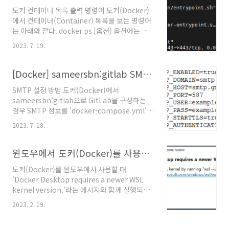
도커 컨테이너 목록 출력 명령어 도커(Docker)
에서 컨테이너(Container) 목록을 보는 명령어
는 아래와 같다. docker ps [옵션] 옵션에는 아
래와 같은 값들을 입력할 수 있다. 명칭과 단축어
2023. 7. 19.
기본값 설명 --all , -a 모든 컨테이너 목록을 출
력한다. --filter , -f 주어진 조건에 따라 컨테이
너 목록을 선별하여 출력한다. --format 출력 형
[Docker] sameersbn:gitlab SMTP 설정
식을 설정한다. 자세한 내용은 여기
SMTP 설정 방법 도커(Docker)에서
(https://docs.docker.com/go/formatting/)
sameersbn:gitlab으로 GitLab을 구성하는
에서 확인할 수 있다. --last , -n -1 최근으로부
경우 SMTP 정보를 'docker-compose.yml'의
터 몇 번째 생성된 컨테이너 정보를 출력한다. --
GitLab 환경정보에 입력하면 GitLab이 SMTP
latest , -l 최근에 생성된 컨테이너 정보를 출력
2023. 7. 18.
를 활용하여 메일을 발송할 수 있다. -
한다. --no-trunc 출력을 자르지 않는다. --
SMTP_ENABLED=true -
quiet ,..
SMTP_DOMAIN=smtp.gmail.com -
윈도우에서 도커(Docker)를 사용할 때 'Docker Desktop requires a newer WSL kernel version.'가 나타나면 조치 방법
SMTP_HOST=smtp.gmail.com -
도커(Docker)를 윈도우에서 사용할 때
SMTP_PORT=587 - SMTP_USER={지메일주
'Docker Desktop requires a newer WSL
소} - SMTP_PASS={비밀번호} -
kernel version.'라는 메시지와 함께 실행되지
SMTP_STARTTLS=true -
않으면 아래의 명령어를 파워쉘(PowerShell)에
SMTP_AUTHENTICATION=login 참고문서 "
2023. 2. 19.
입력하여 해결할 수 있다. 아래의 명령어를 입력
[GitLab] 지메일을 SMTP 메일 발송 서버로 설
하면 WSL(Windows Subsystem for Linux)
정하자", 공학코드, 2022년 3월 15일. @원문보