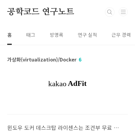
본문 바로가기
공학코드 연구노트
홈
태그
방명록
연구 실적
근무 경력
가상화(virtualization)/Docker
6
윈도우 도커 데스크탑 라이센스는 조건부 무료 사용이다.