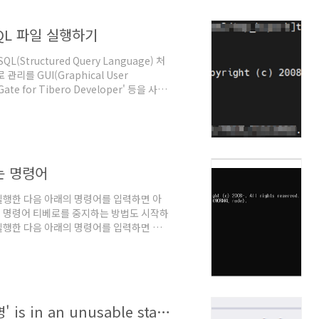
QL 파일 실행하기
(Structured Query Language) 처
를 GUI(Graphical User
Gate for Tibero Developer' 등을 사용
서 대용량 SQL 파일을 처리할 때 부적합
 빨리 처리되었고 지금은 이런 경우에 나는
and Prompt, CMD) 또는 터미널
..
는 명령어
실행한 다음 아래의 명령어를 입력하면 아
중지 명령어 티베로를 중지하는 방법도 시작하
실행한 다음 아래의 명령어를 입력하면 아
 옵션이 나타나는데 적당한 것을 선택하면
[티베로] TBR-28012: Index '인덱스명' is in an unusable state.