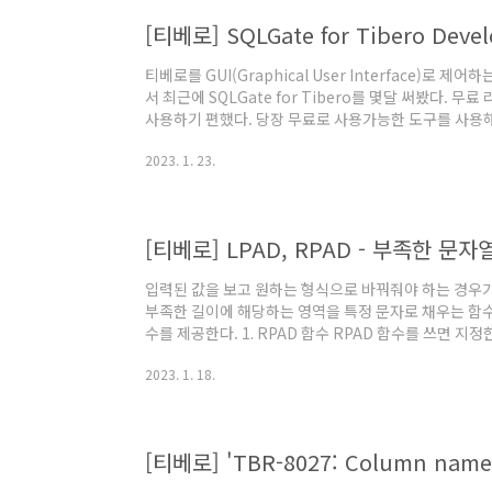
[티베로] SQLGate for Tibero Dev
티베로를 GUI(Graphical User Interface)로
서 최근에 SQLGate for Tibero를 몇달 써봤다.
사용하기 편했다. 당장 무료로 사용가능한 도구를 사용
SQLGate를 써봤는데 쓸만 했다. 웨어밸리 사의 오렌
2023. 1. 23.
편한 것도 있었지만 이제 나에게 SQLGate는 다음에 
때 긍정적으로 도입을 검토할 수 있는 도구이다.
입력된 값을 보고 원하는 형식으로 바꿔줘야 하는 경우가
부족한 길이에 해당하는 영역을 특정 문자로 채우는 함수로
수를 제공한다. 1. RPAD 함수 RPAD 함수를 쓰면 
쪽부터 채운다. 문법은 아래와 같다. RPAD(문자열, 길이,
2023. 1. 18.
RPAD 함수를 사용할 수 있다. 2-1. 지정한 길이보다 입
RPAD('20230117010101000', 14, '0') FROM
SELECT RPAD('20230117', 14, '0') FROM dual 3.
[티베로] 'TBR-8027: Column name