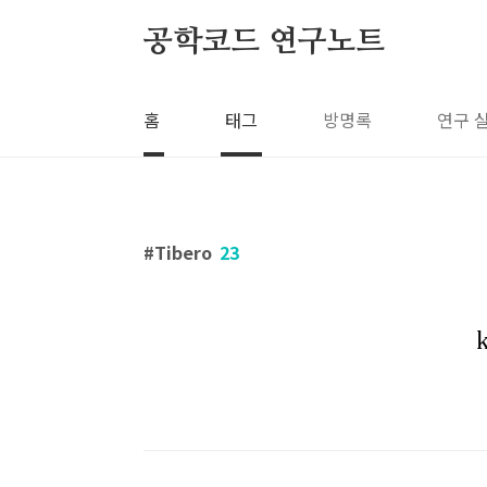
본문 바로가기
공학코드 연구노트
홈
태그
방명록
연구 
Tibero
23