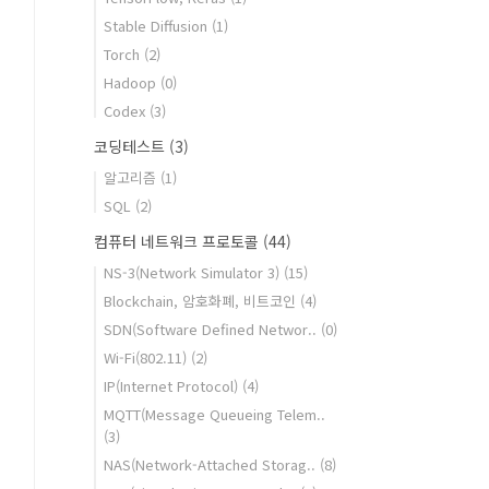
Stable Diffusion
(1)
Torch
(2)
Hadoop
(0)
Codex
(3)
코딩테스트
(3)
알고리즘
(1)
SQL
(2)
컴퓨터 네트워크 프로토콜
(44)
NS-3(Network Simulator 3)
(15)
Blockchain, 암호화폐, 비트코인
(4)
SDN(Software Defined Networ..
(0)
Wi-Fi(802.11)
(2)
IP(Internet Protocol)
(4)
MQTT(Message Queueing Telem..
(3)
NAS(Network-Attached Storag..
(8)