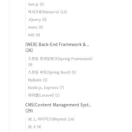
Vue.js
(5)
넥사크로(Nexacro)
(13)
JQuery
(0)
Axios
(0)
AX5
(0)
[WEB] Back-End Framework & ..
(26)
스프링 프레임워크(Spring Framework)
(9)
스프링 부트(Spring Boot)
(5)
MyBatis
(3)
Node.js, Express
(7)
라라벨(Laravel)
(1)
CMS(Content Management Syst..
(29)
XE 1, 라이믹스(Rhymix)
(16)
XE 3
(4)