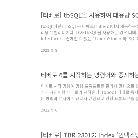
[티베로] tbSQL을 사용하여 대용량 S
tbSQL이란? tbSQL은 티베로(Tibero)에서 제공하는 SQL
리용 유틸리티이다. 내가 tbSQL을 사용하는 경우 티베로 관리
Interface)로 쉽게할 수 있는 'TiberoStudio'와 'SQL
하면 (현재 기준으로는) 단위 시간당 SQL 처리량이 낮아
2022. 9. 8.
했다. 그래서 tbSQL을 사용했는데 비교도 안 될 만큼
tbSQL을 쓴다. tbSQL 사용 방법 명령 프롬프트(Comm
(Termnial)을 실행하여 아래와 같은 명령어를 입력하면 
티베로 6를 시작하는 명령어와 중지하
티베로 시작 명령어 명령 프롬프트를 관리자 권한으로 
래의 사진처럼 티베로가 시작된다. tbboot 티베로 
는 방법과 유사하게 관리자 권한으로 명령 프롬프르틀 
래의 사진처럼 중지된다. 티베로 상태에 따라 중지할 때
2022. 9. 6.
된다. tbdown