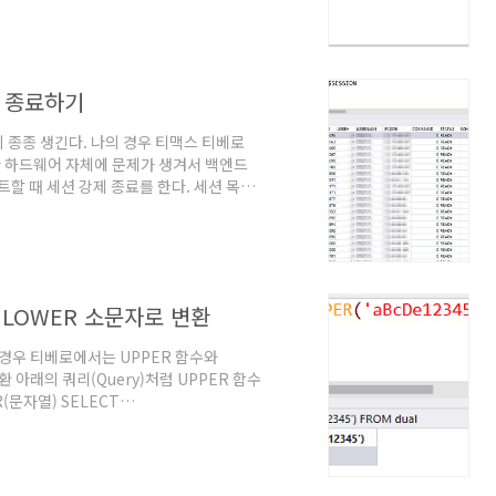
 네트워크 설정, 네트워크 하드웨어 상태 등
 오류가 발생하면 데이터베이스 서버가 정상
리 기능이 구현되어 있어야 ..
제 종료하기
 종종 생긴다. 나의 경우 티맥스 티베로
제나 하드웨어 자체에 문제가 생겨서 백엔드
스트할 때 세션 강제 종료를 한다. 세션 목록
다. 이 쿼리를 실행하면 아래의 사진처럼 결
션 강제 종료 아래의 쿼리를 실행하면 특정 세션
D'와 'SERIAL#'을 받는데 세션 목록에
SERIAL#);
, LOWER 소문자로 변환
 경우 티베로에서는 UPPER 함수와
아래의 쿼리(Query)처럼 UPPER 함수
(문자열) SELECT
 변환 아래의 쿼리처럼 LOWER 함수를 사용하면
CT LOWER('aBcDe12345') FROM
ibero SQL 참조 안내서, 티맥스데이터, 2020
Tibero ..