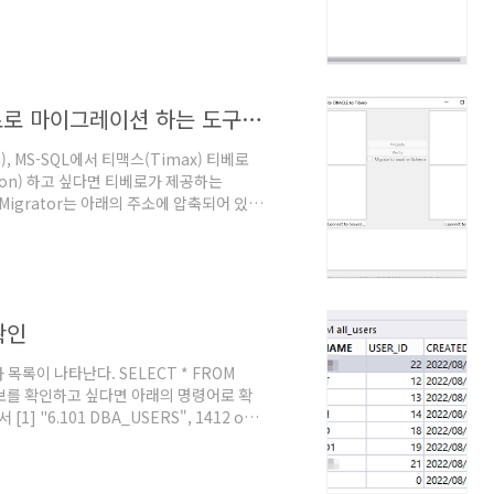
오라클, 사이베이스, MS-SQL를 티베로로 마이그레이션 하는 도구 'TbMigrator' 설치 및 실행
e), MS-SQL에서 티맥스(Timax) 티베로
ation) 하고 싶다면 티베로가 제공하는
TbMigrator는 아래의 주소에 압축되어 있
경변수이다)
의 주소로 이동하여 'tbmigrator.zip'가 있
n\ 'tbmigrator.zip'을 압축해제하면
 대응되는 폴더로 이동..
확인
록이 나타난다. SELECT * FROM
 정보를 확인하고 싶다면 아래의 명령어로 확
1] "6.101 DBA_USERS", 1412 of
n 12c Release 1 (12.1), Oracle. @원