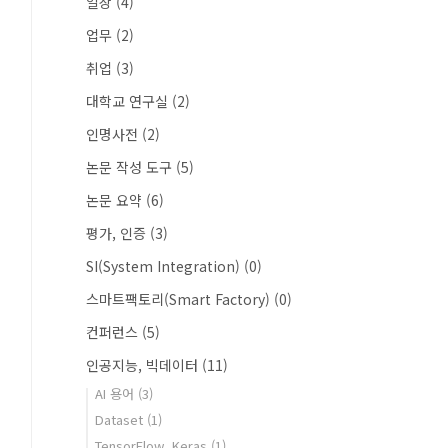
일상
(4)
업무
(2)
취업
(3)
대학교 연구실
(2)
인명사전
(2)
논문 작성 도구
(5)
논문 요약
(6)
평가, 인증
(3)
SI(System Integration)
(0)
스마트팩토리(Smart Factory)
(0)
컨퍼런스
(5)
인공지능, 빅데이터
(11)
AI 용어
(3)
Dataset
(1)
TensorFlow, Keras
(1)