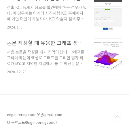
SCI(Science Citation Index)와 SCIE는 통합
간혹 KCI 등재지 정보를 확인해야 하는 경우가 있
되어서 2020년 1월부터는 SCIE로만 나타난다.
다. 이 경우에는 아래의 사진처럼 KCI 홈페이지
필자의 경우 연구계를 오랜 기간 떠나있었기에
에 가면 확인이 가능하다. KCI 학술지 검색 주소:
몰랐는데 최근에 정확하게 알게되었다. 최하단의
https://www.kci.go.kr/kciportal/po/search/poSereSear.kci
참고문서에 관련 링크를 정리하였다. JCR은 유
2024. 1. 6.
학술지명 등을 이용해 학술지를 검색하면 아래의
료로 이용이 가능하다. 대학교와 연구소 등의 기
사진처럼 학술지 목록이 나타난다. 상세한 정보
관에서는 JCR과 협약한 경우가 있는데 이 경우
를 알고 싶은 학술지를 클릭하면 상세 페이지로
논문 작성할 때 유용한 그래프 생성 툴 그누플롯(GNUPLOT)
에는 기..
이동하는며 ISSN, 인용지수, 역사 등을 알 수 있
처음 논문을 작성할 때가 기억이 난다. 그래프를
다.
그려야 하는데 엑셀로 그래프를 그리면 뭔가 허
접해보였고 저명한 저널에서 볼 수 있던 논문의
그래프처럼 다양하게 그려지지도 않았다. 원하는
2020. 12. 20.
그래프 형식을 개념적으로 정의한 후 이것 저것
시도하였으나 마땅한 방법을 찾지 못 하고 있을
때 선배에게 물어봤는데 그누플롯(GNUPLOT)
을 쓰면 그런 문제가 해결된다고 설명을 들었던
기억이 난다. 그누플롯은 무료 2D, 3D 그래프 생
성 툴이며 현재 5.4.1까지 출시되어 있다. 그누플
롯은 홈페이지(www.gnuplot.info/)에서 무료
engineeringcode93@gmail.com
로 다운로드 받을 수 있다. 사용법을 다루고 있는
pdf 자료와 사진형식으로 공개되어 있는 데모가
© 공학코드(Engineeringcode)
있어서 사용법을 금방 익힐 수 있다. 그누플롯을