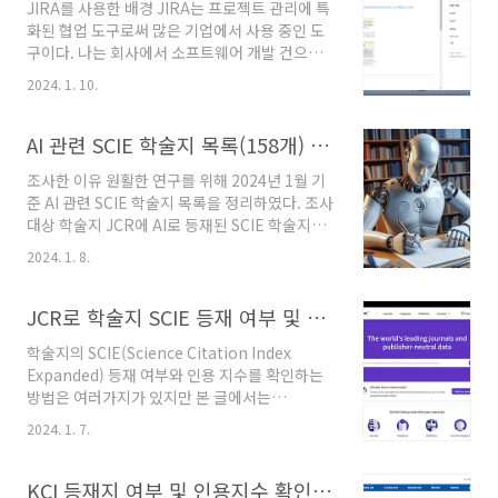
JIRA를 사용한 배경 JIRA는 프로젝트 관리에 특
화된 협업 도구로써 많은 기업에서 사용 중인 도
구이다. 나는 회사에서 소프트웨어 개발 건으로
JIRA를 사용하고 있는데 최근에 연구할 일이 많
2024. 1. 10.
아지면서 연구용으로도 사용 중이다. 결론부터
말하자면 AI 연구를 할 때도 JIRA를 사용하는게
확실히 편리했다. JIRA의 특징 JIRA는 직관적으
AI 관련 SCIE 학술지 목록(158개) 및 순위(2024년 1월 기준)
로 익히기 쉽고 사용법을 배울 수 있는 매체가 많
조사한 이유 원활한 연구를 위해 2024년 1월 기
으며 믿을 수 있는 기업에서 제공하는 도구이다.
준 AI 관련 SCIE 학술지 목록을 정리하였다. 조사
이용료도 충분히 합리적이기 때문에 사용하기 좋
대상 학술지 JCR에 AI로 등재된 SCIE 학술지와
다. 어떤 곳에서 사용하는 것이 좋은가? 소규모
AI로 등재하지는 않았지만 AI 논문도 발행하는
연구에서는 이런 도구를 사용하는 것이 오히려
2024. 1. 8.
SCIE 학술지로 정리하였다. 기준 일자 및 정렬 방
부담이겠지만 대규모로 갈수록 이런 협업 도구를
법 자료를 수집한 일자는 2024년 1월 7일이며
사용해서 구성원들이 같은 내용을 인지하고 같은
JCR에 나온 IF(Impact Factor)가 높은 순으로
JCR로 학술지 SCIE 등재 여부 및 인용 지수 확인하는 방법
방향으로 업무를 수행하며 협업으로 발생하는 ..
정렬하였다. 학술지 목록 [35.6] (SCIE) IEEE
학술지의 SCIE(Science Citation Index
Communications Surveys and Tutorials,
Expanded) 등재 여부와 인용 지수를 확인하는
1553-877X. [23.8] (SCIE) Nature Machine
방법은 여러가지가 있지만 본 글에서는
Intelligence, 2522-5839. [23.6] (SCIE)
JCR(Journal Citation Reports)을 통해 확인
IEEE TRANSACTIONS ON PATTERN
2024. 1. 7.
하는 방법을 설명한다. JCR 홈페이지 주소는 아
ANALYSIS AND..
래와 같다. JCR 홈페이지 주소:
https://jcr.clarivate.com/jcr/ ※
KCI 등재지 여부 및 인용지수 확인 방법