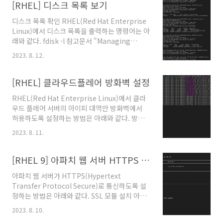
subscription-manager unregister
[RHEL] 디스크 목록 보기
subscription-manager clean 참고문서
디스크 목록 확인 RHEL(Red Hat Enterprise
"How to register and subscribe a RHEL
Linux)에서 디스크 목록을 출력하는 명령어는 아
system to the Red Hat Customer Portal
래와 같다. fdisk -l 참고문서 "Managing
using Red Hat Subscription-Manager?",
partitions in Linux with fdisk", Tyler
레드햇 고객 포털, 2022년 6월 17일. @원문보
2023. 8. 12.
Carrigan, 레드햇, 2020년 4월 28일. @원문보
기
기 "Chapter 4. Getting started with
partitions", RHEL 9 공식문서, 레드햇 고객 포
[RHEL] 클라우드플레어 방화벽 설정
털. @원문보기
RHEL(Red Hat Enterprise Linux)에서 클라
우드 플레어 서버의 아이피 대역만 방화벽에서
허용하도록 설정하는 방법은 아래와 같다. 방화
벽 설정 HTTPS(Hypertext Transfer
2023. 8. 11.
Protocol Secure) 통신이 443번 포트로 클라
우드 플레어와 이루어지도록 방화벽을 설정하는
명령어는 아래와 같다. firewall-cmd --
[RHEL 9] 아파치 웹 서버 HTTPS 설정
permanent --add-rich-rule="rule
아파치 웹 서버가 HTTPS(Hypertext
family="ipv4" source
Transfer Protocol Secure)로 통신하도록 설
address="103.21.244.0/22" port
정하는 방법은 아래와 같다. SSL 모듈 설치 아래
protocol="tcp" port="443" accept"
의 명령어를 입력하여 'mod_ssl' 모듈 패키지를
firewall-cmd --permanent --add-rich-
2023. 8. 10.
설치한다. dnf install mod_ssl SSL 설정 아래
rule="rule family="ipv4" source