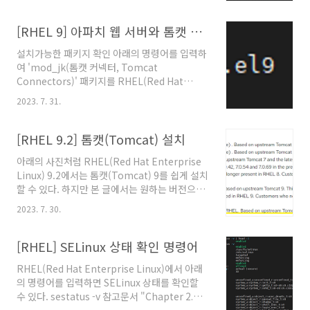
org.apache.catalina.util.LifecycleBase.handleSubClassExcepti
입력하여 부팅할 때 자동으로 실행되도록 설정한
Failed to start component
다. systemctl ..
[Connector[AJP/1.3-8009]]
[RHEL 9] 아파치 웹 서버와 톰캣 연동하기
org.apache.catalina.LifecycleException:
설치가능한 패키지 확인 아래의 명령어를 입력하
Protocol handler start failed at
여 'mod_jk(톰캣 커넥터, Tomcat
org.apache.catalina.connector.Connector.startInternal(Conne
Connectors)' 패키지를 RHEL(Red Hat
at org.apach..
Enterprise Linux)에 설치할 수 있는지 확인한
2023. 7. 31.
다. yum list | grep mod_jk 톰캣 커넥터 모듈
설치 아래의 명령어를 입력하여 'mod_jk' 패키
지를 설치한다. yum install mod_jk 아래의 명
[RHEL 9.2] 톰캣(Tomcat) 설치
령어를 입력하여 'mod_jk' 모듈이 아파치 웹 서
아래의 사진처럼 RHEL(Red Hat Enterprise
버(Apache Web Server, HTTPD)에 잘 설치
Linux) 9.2에서는 톰캣(Tomcat) 9를 쉽게 설치
되었는지 확인한다. ls /etc/httpd/modules/ |
할 수 있다. 하지만 본 글에서는 원하는 버전으로
grep mod_jk 톰캣 커넥터 등록 아래의 명령어
설치하기 위해 수동 설치를 진행한다. 1. 톰캣 다
를 입력하여 설정 파일을 복사한다. cp
2023. 7. 30.
운로드 아래의 주소에서 톰캣을 다운로드 받는
/etc/httpd/conf.d/mod_jk.conf.sample
다. 톰캣 다운로드 주소:
/..
https://tomcat.apache.org/download-
[RHEL] SELinux 상태 확인 명령어
90.cgi wget
RHEL(Red Hat Enterprise Linux)에서 아래
https://dlcdn.apache.org/tomcat/tomcat-
의 명령어를 입력하면 SELinux 상태를 확인할
9/v9.0.78/bin/apache-tomcat-
수 있다. sestatus -v 참고문서 "Chapter 2.
9.0.76.tar.g 2. 그룹 및 유저 생성 톰캣을 실행
Changing SELinux states and modes", 레