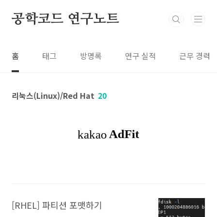
본문 바로가기
공학코드 연구노트
홈
태그
방명록
연구 실적
근무 경력
리눅스(Linux)/Red Hat
20
[RHEL] 파티션 포맷하기