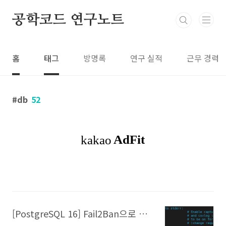
본문 바로가기
공학코드 연구노트
홈
태그
방명록
연구 실적
근무 경력
db
52
[PostgreSQL 16] Fail2Ban으로 비밀번호 무차별 대입 공격 차단 하기