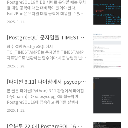
PostgreSQL 16을 DB 서버로 운영할 때는 무차
별 대입 공격에 대한 대비책이 있어야 한다.
Fail2Ban은 무차별 대입 공격에 대응할 수 있는
좋은 수단 중 하나이다. Fail2Ban은 일정 횟수
2025. 9. 11.
만큼 인증에 실패(Fail)했을 때 접근을 차단
(Ban)하는 동작을 수행하는 프로그램이다.
Fail2Ban에 PostgreSQL 16 관련 차단 정책을
[PostgreSQL] 문자열을 TIMESTAMP 자료형으로 변환하는 TO_TIMESTAMP 함수
설정하는 방법은 아래와 같다.설정 환경Ubuntu
함수 설명PostgreSQL에서
22.04PostgreSQL 16Fail2Ban
TO_TIMESTAMP()는 문자열을 TIMESTAMP
1.1.0PostgreSQL 설정설치된 PostgreSQL의
자료형으로 변환하는 함수이다.사용 방법첫 번째
설정파일을 아래와 같이 vi 에디터로 연다.vi
인자에 변환할 문자열을 입력하고 두 번째 인자
/etc/postgresql/16/main/postgresql.confFail2Ban
2025. 5. 28.
에는 날짜 형식을 입력한다.SELECT
이 인증 실패를 PostgreSQL의 로그를 통해 알
TO_TIMESTAMP('20250527152101',
수 있도..
'yyyymmddHH24MISS') 타임존을 입력하여
[파이썬 3.11] 파이참에서 psycopg 3 를 활용하여 PostgreSQL 16 에 접속하고 쿼리 실행하기
변환하려면 아래와 같이 쓸 수 있다.SELECT
본 글은 파이썬(Python) 3.11 환경에서 파이참
TO_TIMESTAMP('20250527152101 +05',
(PyCharm) IDE로 psycopg 3를 활용하여
'YYYYMMDDHH24MISS TZH');주요 형식 지정
PostgreSQL 16에 접속하고 쿼리를 실행하는
자는 아래와 같다.형식설명HH24시 (00~23)MI
방법을 설명한다.psycopg 3 설치 방법터미널로
분 (00~59)SS초 (00~59)MS밀리초
2025. 1. 15.
설치하는 방법아래의 명령어를 파이참 터미널에
(000~999)YYYY년 (0000~9999)MM월
서 실행하면 psycopg 3 관련 패키지를 한 번에
(01~12)DD일 (01~31)TZH시단위 타임존
설치할 수 있다.pip install
[우분투 22.04] PostgreSQL 16 와 pgAdmin 4 설치 방법
(-12~+1..