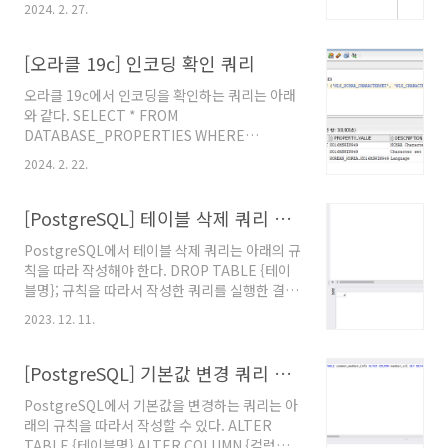
2024. 2. 27.
TABLESPACE [테이블스페이스명] DATAFILE
'[데이터파일명].dbf' SIZE 100M
AUTOEXTEND ON NEXT 100M;
[오라클 19c] 인코딩 확인 쿼리
오라클 19c에서 인코딩을 확인하는 쿼리는 아래
와 같다. SELECT * FROM
DATABASE_PROPERTIES WHERE
PROPERTY_NAME IN
2024. 2. 22.
('NLS_NCHAR_CHARACTERSET',
'NLS_CHARACTERSET',
'NLS_LANGUAGE') 참고문서 "3.185
[PostgreSQL] 테이블 삭제 쿼리 작성 방법
DATABASE_PROPERTIES", Release 19,
PostgreSQL에서 테이블 삭제 쿼리는 아래의 규
Oracle Database. @원문보기
칙을 따라 작성해야 한다. DROP TABLE {테이
블명}; 규칙을 따라서 작성한 쿼리를 실행한 결과
는 아래의 사진에 나타나 있다. 참고문서 "5.1.
2023. 12. 11.
Table Basics", PostgreSQL 15. @원문보기
[PostgreSQL] 기본값 변경 쿼리 작성 방법
PostgreSQL에서 기본값을 변경하는 쿼리는 아
래의 규칙을 따라서 작성할 수 있다. ALTER
TABLE {테이블명} ALTER COLUMN {컬럼명}