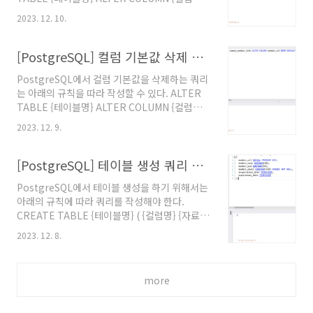
SET DEFAULT {기본값}; 아래의 사진에는 규칙
2023. 12. 10.
을 따라서 작성한 쿼리의 실행 결과가 나타나 있
다. 참고문서 "5.6.5. Changing a Column's
Default Value", PostgreSQL 15. @원문보기
[PostgreSQL] 컬럼 기본값 삭제 쿼리 작성 방법
PostgreSQL에서 컬럼 기본값을 삭제하는 쿼리
는 아래의 규칙을 따라 작성할 수 있다. ALTER
TABLE {테이블명} ALTER COLUMN {컬럼명}
DROP DEFAULT; 규칙에 따라 작성한 쿼리의
2023. 12. 9.
실행 결과는 아래의 사진과 같다. 참고문서
"5.6.5. Changing a Column's Default
Value", PostgreSQL 15. @원문보기
[PostgreSQL] 테이블 생성 쿼리 작성 방법
PostgreSQL에서 테이블 생성을 하기 위해서는
아래의 규칙에 따라 쿼리를 작성해야 한다.
CREATE TABLE {테이블명} ( {컬럼명} {자료
형} {옵션}, {컬럼명} {자료형} {옵션}, {컬럼명}
2023. 12. 8.
{자료형} {옵션} ); 위의 규칙을 따라서 테이블 생
성 쿼리를 작성하면 아래와 같다. 참고문서 "5.1.
Table Basics", PostgreSQL 15. @원문보기
more