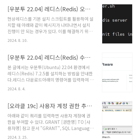
치 방법아래의 명령어를 입력하여 패키지 목록
Buffer Pool", MariaDB 문서, 2023년 8월 18
업데이트 후 레디스를 설치한다.apt-get
[우분투 22.04] 레디스(Redis) 오류 "This systems seems to use systemd" 해결 방법
일. @원문보기
updateapt-get upgradeapt-get install
현상레디스를 기본 설치 스크립트를 활용하여 설
redis-server아래의 명령어로 설치된 레디스의
치할 때 아래와 같이 메시지가 나타나면서 설치
버전을 확인할 수 있다. 버전이 잘 나타난다면 레
진행이 안 되는 경우가 있다. 이를 해결하기 위해
디스가 잘 설치된 것이다.redis-server --
서는 기본 설치 스크립트의 특정 부분을 수정해
version수동 설치 방법수동 설치 방법은 아래의
2024. 8. 10.
야 한다.Welcome to the redis service
글에서 확인할 수 있다.[우분투 22.04] 레디스
installerThis script will help you easily
(Redis) 수동 설치, 공학코드, 2024년 8월 4..
set up a running redis serverThis
[우분투 22.04] 레디스(Redis) 수동 설치
systems seems to use systemd.Please
본 글에서는 우분투(Ubuntu) 22.04 환경에서
take a look at the provided example
레디스(Redis) 7.2.5를 설치하는 방법을 안내한
service unit files in this directory, and
다.레디스 다운로드아래의 명령어를 입력하여 레
adapt and install them. Sorry!해결 방법아
디스를 다운로드 받는다.wget
래와 같이 명령어를 입력하여 설치 스크립트를
2024. 8. 4.
https://download.redis.io/releases/redis-
수정하는 화면에 진..
7.2.5.tar.gz레디스 다운로드 주소:
https://redis.io/downloads/레디스 버전별
[오라클 19c] 사용자 계정 권한 추가 쿼리
목록: https://download.redis.io/releases/
아래와 같이 쿼리를 입력하면 사용자 계정에 권
레디스 설치아래의 명령어를 입력하여 다운로드
한을 부여할 수 있다. GRANT [권한명] TO [사
한 레디스 파일을 압축해제 한다.tar zxvf redis-
용자명] 참고 문서 "GRANT", SQL Language
7.2.5.tar.gz아래의 명령어를 입력하여 레디스
Reference, Oracle Database 19c. @원문보
가 설치가능한지 확인한다.cd redis-
2024. 3. 25.