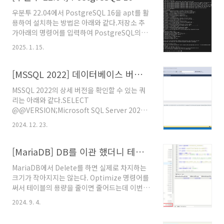
"psycopg[binary]"눈으로 설치되는 것을 하나
우분투 22.04에서 PostgreSQL 16을 apt를 활
씩 확인하고 싶다면 아래의 GUI(Graphical
용하여 설치하는 방법은 아래와 같다.저장소 추
User Interface)로 설치하는 방법을 활용할 수
가아래의 명령어를 입력하여 PostgreSQL의
있다.GUI로 설치하는 방법파이참에서 아래의 사
apt 저장소를 추가한다.sudo apt install -y
진처럼 패키지 관리 화면으로 이동한다.File →
2025. 1. 15.
postgresql-commonsudo
Settings... → Project: postgresql →
/usr/share/postgresql-
Python Interpreter+ 버튼..
common/pgdg/apt.postgresql.org.shPostgreSQL
[MSSQL 2022] 데이터베이스 버전 확인 쿼리
16 설치아래의 명령어를 입력하여 PostgreSQL
MSSQL 2022의 상세 버전을 확인할 수 있는 쿼
16을 설치한다.sudo apt-get install
리는 아래와 같다.SELECT
postgresql-16아래의 명령어를 입력하여
@@VERSION;Microsoft SQL Server 2022
PostgreSQL 16을 설치하면서 자동으로 생성된
(RTM) - 16.0.1000.6 (X64) Oct 8 2022
postgres 우분투 계정에 로그인한다.sudo -i -
2024. 12. 23.
05:58:25 Copyright (C) 2022 Microsoft
u postgres아래의 명령어를 입력하여
Corporation Standard Edition (64-bit) on
PostgreSQL 터미널인 ps..
Windows Server 2019 Standard 10.0 (Build
[MariaDB] DB를 이관 했더니 테이블 용량이 훨씬 작아졌다.
17763: ) (Hypervisor) 참고문서"실행 중인
MariaDB에서 Delete를 하면 실제로 차지하는
SQL Server 데이터베이스 엔진 버전 및 버전 확
크기가 작아지지는 않는다. Optimize 명령어를
인", 마이크로소프트, 2024년 11월 21일. @원
써서 테이블의 용량을 줄이면 줄어드는데 이번에
문보기
경험해보니 이 마저도 100% 정리되는건 아닌 것
2024. 9. 4.
같다. 기존 테이블과 이관한 테이블의 데이터 수
는 동일했고 주기적으로 관리한 기존 테이블의