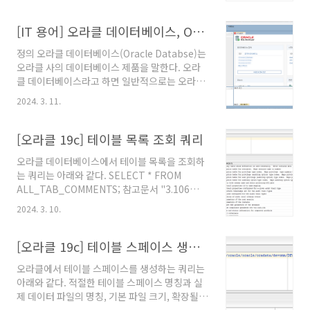
기
7.2.5/make && make test아래의 명령어를
입력하여 레디스 설치를 ..
[IT 용어] 오라클 데이터베이스, Oracle Database
정의 오라클 데이터베이스(Oracle Databse)는
오라클 사의 데이터베이스 제품을 말한다. 오라
클 데이터베이스라고 하면 일반적으로는 오라클
의 관계형 데이터베이스(Relational
2024. 3. 11.
Database, RDBMS)를 지칭한다. 현재 오라클
의 관계형 데이터베이스 제품군은 인메모리(In-
Memory) 데이터베이스 기능과 NoSQL 기능을
[오라클 19c] 테이블 목록 조회 쿼리
포함한다. 관련문서 "데이터베이스", 오라클. @
오라클 데이터베이스에서 테이블 목록을 조회하
원문보기 "관계형 데이터베이스(RDBMS)란?",
는 쿼리는 아래와 같다. SELECT * FROM
오라클 데이터베이스. @원문보기 "Database
ALL_TAB_COMMENTS; 참고문서 "3.106
23c", 오라클 데이터베이스. @원문보기
ALL_TAB_COMMENTS", 오라클 데이터베이
2024. 3. 10.
스 19. @원문보기
[오라클 19c] 테이블 스페이스 생성 쿼리
오라클에서 테이블 스페이스를 생성하는 쿼리는
아래와 같다. 적절한 테이블 스페이스 명칭과 실
제 데이터 파일의 명칭, 기본 파일 크기, 확장될
크기를 잘 설정해야 한다. CREATE