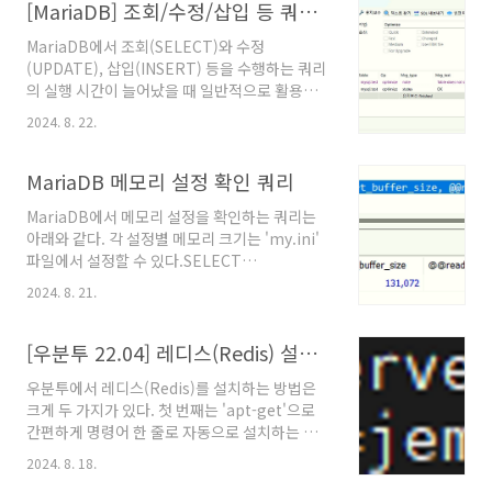
용량은 1.2 GB이었지만 이관한 테이블의 용량은
[MariaDB] 조회/수정/삽입 등 쿼리 실행 시간이 늘어났을 때 조치 방법
0.9 GB였다.참고문서"mysql 백업 후 복원시 용
MariaDB에서 조회(SELECT)와 수정
량차이", 개발파워맨, 2014년 8월 1일. @원문
(UPDATE), 삽입(INSERT) 등을 수행하는 쿼리
보기"[SQL/DB] MySQL 서버 디스크 이전하
의 실행 시간이 늘어났을 때 일반적으로 활용할
기", 유르무차, 2020년 11월 24일. @원문보
수 있는 조치 방법은 아래와 같이 3가지가 있
기"MySQL delete 실행 시 Table disk size가
2024. 8. 22.
다.1. DB 메모리 사용량을 늘린다.MariaDB가
줄어들지 않음", nari0_0, 2023년 5월 18일. @
사용하는 메모리 사용량을 늘리면 캐싱을 통해
원문보기"MySQL: DELETE ..
처리 시간을 단축시킬 수 있다. 자세한 내용은 아
MariaDB 메모리 설정 확인 쿼리
래의 글에 설명되어 있다.MariaDB 메모리 설
MariaDB에서 메모리 설정을 확인하는 쿼리는
정 확인 쿼리, 2024년 8월 21일. @원문보기2.
아래와 같다. 각 설정별 메모리 크기는 'my.ini'
인덱스 순서를 조정한다.인덱스가 너무 많으면
파일에서 설정할 수 있다.SELECT
삽입과 수정시 정렬을 수행하기 위해 실행 시간
@@innodb_buffer_pool_size,
이 오래 걸릴 수 있다. 또한 조회시 적절하게 인덱
2024. 8. 21.
@@key_buffer_size,
스를 활용하지 못 하면 풀스캔을 수행하여 실행
@@innodb_log_buffer_size,
시간이 오래 걸릴 수 있다. 해당 테이블을 활용하
@@tmp_table_size,
[우분투 22.04] 레디스(Redis) 설치 방법
는 쿼리의 중요도에 따라 적절하게 인덱..
@@sort_buffer_size,
우분투에서 레디스(Redis)를 설치하는 방법은
@@read_buffer_size,
크게 두 가지가 있다. 첫 번째는 'apt-get'으로
@@read_rnd_buffer_size,
간편하게 명령어 한 줄로 자동으로 설치하는 방
@@join_buffer_size, @@thread_stack,
법이다. 이 방법은 설치가 간단하나 경로 관리가
@@binlog_cache_size,
2024. 8. 18.
필요한 실제 업무 때는 사용하지 못 한다.자동 설
@@max_connections;참고문서"InnoDB