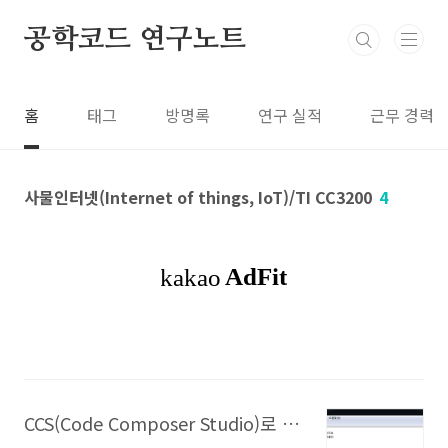
본문 바로가기
공학코드 연구노트
홈
태그
방명록
연구 실적
근무 경력
사물인터넷(Internet of things, IoT)/TI CC3200
4
CCS(Code Composer Studio)로 CC3200 개발환경 구성하기