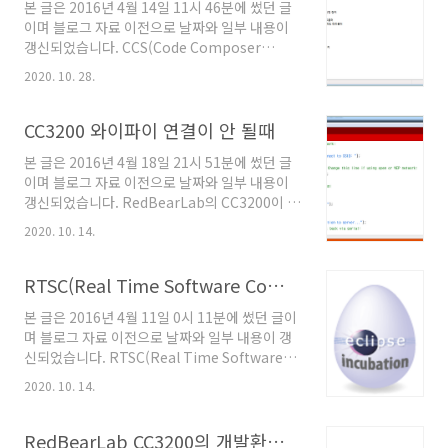
본 글은 2016년 4월 14일 11시 46분에 썼던 글
이며 블로그 자료 이전으로 날짜와 일부 내용이
갱신되었습니다. CCS(Code Composer
Studio) v6로 개발환경을 구성하는 과정이다.
2020. 10. 28.
Windows7 64비트 환경에서 수행하였고 앞으
로의 글에서도 Windows7 64비트 환경과 CCS
v6를 가정하고 쓴다. 다른 OS에서는 이 글 처럼
CC3200 와이파이 연결이 안 될때
안 될 수도 있다는 점을 밝힌다. 1. RedBearLab
본 글은 2016년 4월 18일 21시 51분에 썼던 글
CC3200과 PC를 USB를 연결한다. 장치관리자
이며 블로그 자료 이전으로 날짜와 일부 내용이
에서 기타 장치로 드라이버가 안 잡혀있는 것을
갱신되었습니다. RedBearLab의 CC3200이 와
확인할 수 있다. 2. mbedWinSerial_16466 드
이파이 연결이 안 되는 이유는 코드 문제일 수도
라이버를 설치한다. 다운로드 :
2020. 10. 14.
있지만 코드 문제가 없다면 AP의 와이파이 채널
https://developer.mbed.org/media/downloads/drivers/mbedW
을 바꿔보는 것도 한 방법이다. 나의 경우 정상적
으로 와이파이에 잘 연결되다가 어느 날 부터 연
RTSC(Real Time Software Components)란?
결이 되지 않았는데 AP가 재시작하면서 채널을
본 글은 2016년 4월 11일 0시 11분에 썼던 글이
변경해서 생긴 문제였다. 경험자에게는 너무나
며 블로그 자료 이전으로 날짜와 일부 내용이 갱
당연한 이야기일 수도 있으나 이런 경우가 처음
신되었습니다. RTSC(Real Time Software
인 나에게는 굉장히 황당한 경우였다. 문제가 발
Components)는 임베디드 시스템의 컴포넌트
생한 환경은 아래와 같다. AP : A5004NS
2020. 10. 14.
기반 개발을 위해 기초 툴과 로우 레벨 런타임 콘
v9.93.2 채널 12 1번~12번채널까지 수십개의
텐츠를 제공하며 모든 임베디드 플랫폼에서 C언
AP가 있는 매우 혼잡한 환경 CCS의 예제도 마찬
어로 사용하는 목표로 한다. 임베디드 시스템에
RedBearLab CC3200의 개발환경 소개
가지이고 Energia에 있는 ..