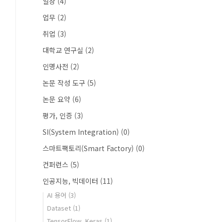
일상
(4)
업무
(2)
취업
(3)
대학교 연구실
(2)
인명사전
(2)
논문 작성 도구
(5)
논문 요약
(6)
평가, 인증
(3)
SI(System Integration)
(0)
스마트팩토리(Smart Factory)
(0)
컨퍼런스
(5)
인공지능, 빅데이터
(11)
AI 용어
(3)
Dataset
(1)
TensorFlow, Keras
(1)