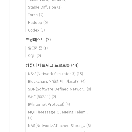
Stable Diffusion
(1)
Torch
(2)
Hadoop
(0)
Codex
(3)
코딩테스트
(3)
알고리즘
(1)
SQL
(2)
컴퓨터 네트워크 프로토콜
(44)
NS-3(Network Simulator 3)
(15)
Blockchain, 암호화폐, 비트코인
(4)
SDN(Software Defined Networ..
(0)
Wi-Fi(802.11)
(2)
IP(Internet Protocol)
(4)
MQTT(Message Queueing Telem..
(3)
NAS(Network-Attached Storag..
(8)