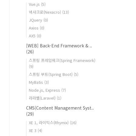
Vue.js
(5)
넥사크로(Nexacro)
(13)
JQuery
(0)
Axios
(0)
AX5
(0)
[WEB] Back-End Framework & ..
(26)
스프링 프레임워크(Spring Framework)
(9)
스프링 부트(Spring Boot)
(5)
MyBatis
(3)
Node.js, Express
(7)
라라벨(Laravel)
(1)
CMS(Content Management Syst..
(29)
XE 1, 라이믹스(Rhymix)
(16)
XE 3
(4)