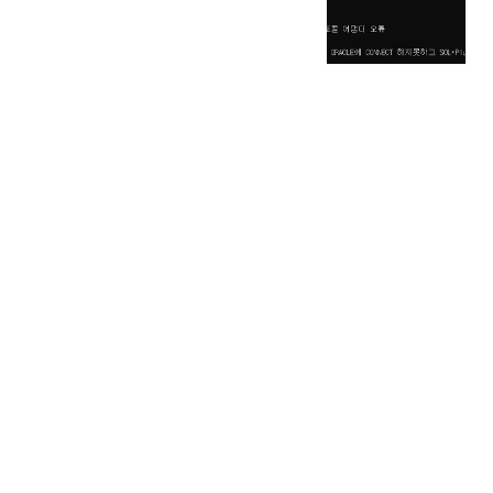
을 시도하다가 완전 삭제 후 재설치로 해결했
 삭제해야 한다. 오라클 삭제 레지스트리 삭
. 참고문서 "[SQL200제] - Oracle
21년 7월 16일. @원문보기 "sqlplus로 ..