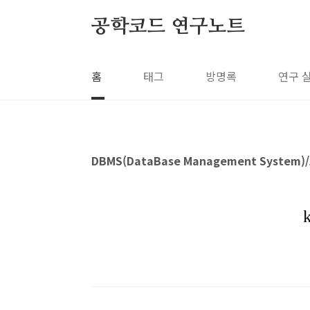
본문 바로가기
공학코드 연구노트
홈
태그
방명록
연구 
DBMS(DataBase Management System)