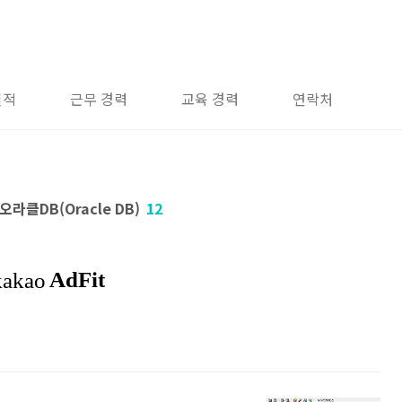
실적
근무 경력
교육 경력
연락처
/오라클DB(Oracle DB)
12