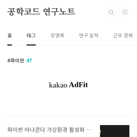
본문 바로가기
공학코드 연구노트
홈
태그
방명록
연구 실적
근무 경력
파이썬
47
파이썬 아나콘다 가상환경 활성화 및 비활성화 명령어