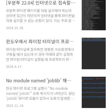
도록 실행 권한을 부여한다.sudo chmod +x
[우분투 22.04] 인터넷으로 접속할 수 없는 운영 서버에 파이썬 3.11 설치하기
venv/bin/*가상환경 활성화아래의 명령어를 입
우분투 파이썬 패키지를 자동 설치해야 하는데
력하면 가상환경을 활성화 할 수 있다.source
인터넷 접근이 차단되어 인터넷을 통해 파이썬을
venv/bin/activate참고문서"venv —
자동 설치할 수 없는 상황이 있다. 이는 주로 운영
Creation of virtual environments", 파이썬
서버 환경에서 보안 때문에 많이 발생하는 상황
3.10 문서 . @원문보기
2024. 10. 28.
이다. 인터넷 접근을 개방하는 것이 가장 편리한
해결 방법이겠지만 공공기관과 군대 같은 고객의
경우 이 해결 방법을 사용하기가 어렵다.그런 경
윈도우에서 파이참 터미널이 프로젝트 가상환경을 활용하도록 설정하는 방법
우 인터넷이 되는 같은 우분투 버전을 사용하는
파이참 터미널에 접속하면 엉뚱한 가상환경에서
컴퓨터가 있다면 자동설치를 위한 파일을 이 컴
구동될 때가 있는데 이 경우 아래와 같이 설정하
퓨터로 받고 운영 서버에 옮겨서 하는 것이 그나
면 파이참 터미널이 실행될 때 프로젝트의 파이
마 편리한 해결 방법이다. 방법은 아래와 같다.파
썬 가상환경을 활용할 것이다. 파이참에서
이썬 패키지 다운로드아래의 명령어를 입력하여
2024. 4. 17.
'Settings' - 'Tools' - 'Terminal'로 이동하여
파이썬 3.11 설치파일과 관련 의존성 패키지를
'Shell path'에 아래와 같이 값을 입력한다.
다운로드 받는다.apt-get download
'OK' 버튼을 클릭하여 설정을 저장한다.
No module named 'joblib' 해결 방법
python3.11apt-cache depends -i p..
powershell -NoExit -File
현상 파이썬 프로그램 실행시 "No module
".\venv\Scripts\activate.ps1" 이후 터미널
named 'joblib'" 오류 메시지가 나타난다. 원인
창을 닫고 다시 실행하면 프로젝트의 파이썬 가
'joblib' 파이썬 모듈이 없어서 오류가 발생한 것
상환경을 쓰는 것을 확인할 수 있다. 만약 아래의
이다. 해결 방법 'joblib' 파이썬 모듈을 아래와
사진처럼 권한 문제가 발생한다면 파워쉘 터미널
2023. 11. 14.
같은 방법으로 설ㅇ치한다. 아래의 명령어를 입
을 관리자 권한으로 실행하여 적절한 권한을 부