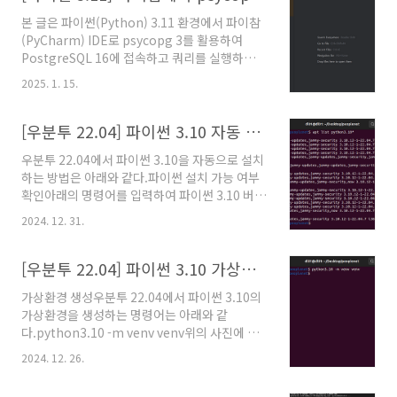
2.3.0, 2.3.1, 2.4.0, 2.4.1, 2.5.0, 2.5.1, 2.6.0,
본 글은 파이썬(Python) 3.11 환경에서 파이참
2.7.0, 2.7.1)ERROR: No matching
(PyCharm) IDE로 psycopg 3를 활용하여
distribution found for
PostgreSQL 16에 접속하고 쿼리를 실행하는
torch==2.7.1+cu126원인쿠다(CUDA) 12.6
방법을 설명한다.psycopg 3 설치 방법터미널로
버전을 사용할 수 있는..
2025. 1. 15.
설치하는 방법아래의 명령어를 파이참 터미널에
서 실행하면 psycopg 3 관련 패키지를 한 번에
설치할 수 있다.pip install
[우분투 22.04] 파이썬 3.10 자동 설치 방법
"psycopg[binary]"눈으로 설치되는 것을 하나
우분투 22.04에서 파이썬 3.10을 자동으로 설치
씩 확인하고 싶다면 아래의 GUI(Graphical
하는 방법은 아래와 같다.파이썬 설치 가능 여부
User Interface)로 설치하는 방법을 활용할 수
확인아래의 명령어를 입력하여 파이썬 3.10 버전
있다.GUI로 설치하는 방법파이참에서 아래의 사
설치가 가능한지 확인한다.apt list
진처럼 패키지 관리 화면으로 이동한다.File →
2024. 12. 31.
python3.10*파이썬 설치아래의 명령어를 입력
Settings... → Project: postgresql →
하여 파이썬 3.10을 설치한다.apt install
Python Interpreter+ 버튼..
python3.10apt install python3.10-pipapt
[우분투 22.04] 파이썬 3.10 가상환경 생성 및 활성화 방법
install python3.10-venv
가상환경 생성우분투 22.04에서 파이썬 3.10의
가상환경을 생성하는 명령어는 아래와 같
다.python3.10 -m venv venv위의 사진에 나
타난 명령어를 실행하면 아래의 사진처럼 가상환
2024. 12. 26.
경 디렉토리가 생성된 것을 확인할 수 있다.아래
의 명령어를 입력하여 가상환경을 실행할 수 있