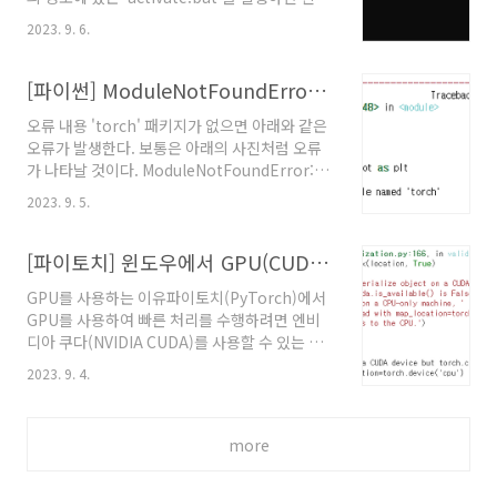
{프로젝트경로}\venv\Scripts\activate.bat
2023. 9. 6.
[파이썬] ModuleNotFoundError: No module named 'torch'
오류 내용 'torch' 패키지가 없으면 아래와 같은
오류가 발생한다. 보통은 아래의 사진처럼 오류
가 나타날 것이다. ModuleNotFoundError:
No module named 'torch' 해결 방법 아래의
2023. 9. 5.
명령어를 입력하여 'torch' 패키지를 설치한다.
명령어를 실행하면 아래의 사진처럼 실행된다.
pip install torch
[파이토치] 윈도우에서 GPU(CUDA) 사용하기
GPU를 사용하는 이유파이토치(PyTorch)에서
GPU를 사용하여 빠른 처리를 수행하려면 엔비
디아 쿠다(NVIDIA CUDA)를 사용할 수 있는 환
경을 구성해야 한다. 엔비디아 그래픽 카드
2023. 9. 4.
(Graphic Card)를 사용해야 엔비디아 쿠다를
사용할 수 있다.환경이 구성되지 않았을때엔비디
아 쿠다 환경이 없으면 아래와 같은 오류 메시지
more
가 나타난다. 엔비디아 쿠다 환경을 구성하는 방
법은 아래에서 설명한다.RuntimeError:
Attempting to deserialize object on a