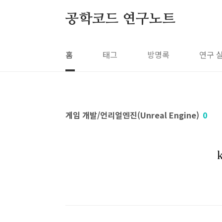
본문 바로가기
공학코드 연구노트
홈
태그
방명록
연구 
게임 개발/언리얼엔진(Unreal Engine)
0