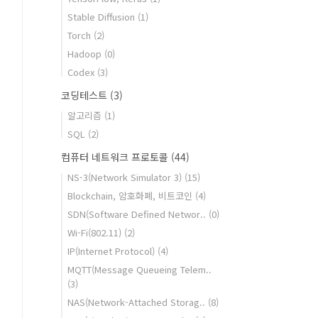
Stable Diffusion
(1)
Torch
(2)
Hadoop
(0)
Codex
(3)
코딩테스트
(3)
알고리즘
(1)
SQL
(2)
컴퓨터 네트워크 프로토콜
(44)
NS-3(Network Simulator 3)
(15)
Blockchain, 암호화폐, 비트코인
(4)
SDN(Software Defined Networ..
(0)
Wi-Fi(802.11)
(2)
IP(Internet Protocol)
(4)
MQTT(Message Queueing Telem..
(3)
NAS(Network-Attached Storag..
(8)