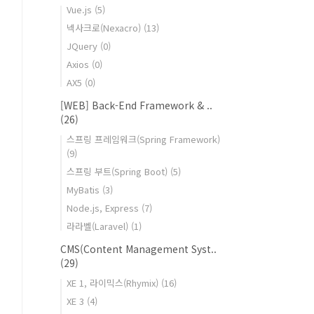
Vue.js
(5)
넥사크로(Nexacro)
(13)
JQuery
(0)
Axios
(0)
AX5
(0)
[WEB] Back-End Framework & ..
(26)
스프링 프레임워크(Spring Framework)
(9)
스프링 부트(Spring Boot)
(5)
MyBatis
(3)
Node.js, Express
(7)
라라벨(Laravel)
(1)
CMS(Content Management Syst..
(29)
XE 1, 라이믹스(Rhymix)
(16)
XE 3
(4)