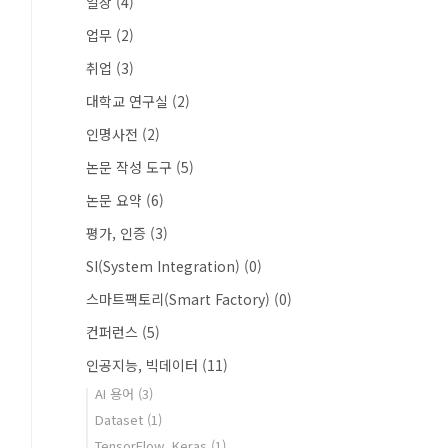
일상
(4)
업무
(2)
취업
(3)
대학교 연구실
(2)
인명사전
(2)
논문 작성 도구
(5)
논문 요약
(6)
평가, 인증
(3)
SI(System Integration)
(0)
스마트팩토리(Smart Factory)
(0)
컨퍼런스
(5)
인공지능, 빅데이터
(11)
AI 용어
(3)
Dataset
(1)
TensorFlow, Keras
(1)