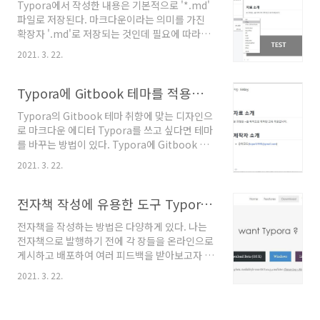
Typora에서 작성한 내용은 기본적으로 '*.md'
파일로 저장된다. 마크다운이라는 의미를 가진
확장자 '.md'로 저장되는 것인데 필요에 따라서
는 다른 파일 형식으로 변환하여 사용할 필요가
2021. 3. 22.
있다. 이번 글에서는 HTML로 변환하는 것을 소
개하고자 한다. Typora에서 '파일'-'내보내기'-
'HTML'을 클릭하면 HTML로 변환하여 저장할
Typora에 Gitbook 테마를 적용하기
수 있다. 적당한 파일명을 입력하고 '저장'을 누른
Typora의 Gitbook 테마 취향에 맞는 디자인으
후 웹브라우저에서 생성된 파일을 실행하면 아래
로 마크다운 에디터 Typora를 쓰고 싶다면 테마
와 같이 화면이 나타난다. Gitbook 테마를 활용
를 바꾸는 방법이 있다. Typora에 Gitbook 테
한 것이라 Gitbook 스타일로 HTML이 생성되
마를 적용하여 Gitbook 느낌이 나도록 할 수 있
었다.
2021. 3. 22.
는데 방법은 다음과 같다. Typora의 Gitbook
테마 설치 Typora Gitbook 테마를 Github 저
장소에 가서 다운로드 한다. Typora Gitbook
전자책 작성에 유용한 도구 Typora 소개 및 설치
테마 주소 :
전자책을 작성하는 방법은 다양하게 있다. 나는
https://github.com/16soundsofsilence/typora-
전자책으로 발행하기 전에 각 장들을 온라인으로
gitbook-theme/releases/ Gitbook 테마 파
게시하고 배포하여 여러 피드백을 받아보고자 한
일이 잘 다운로드 됬는지 확인하고 Typora 테마
다. Github Pages에 전자책으로 쓸 초안을 나누
폴더를 확인하기 위해 Typora로 이동한다.
2021. 3. 22.
어 HTML 문서로 업로드하여 내용을 공유하고
'Typora 환경설정'-'모양'-'테마 폴더 열기'를 클
피드백을 받아가면서 온라인에서 수정과 배포가
릭하여 테마 폴더를..
지속적으로 일어나도록 한다음 몇 개월의 시간이