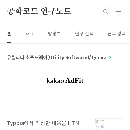
본문 바로가기
공학코드 연구노트
홈
태그
방명록
연구 실적
근무 경력
유틸리티 소프트웨어(Utility Software)/Typora
3
Typora에서 작성한 내용을 HTML로 변환하기