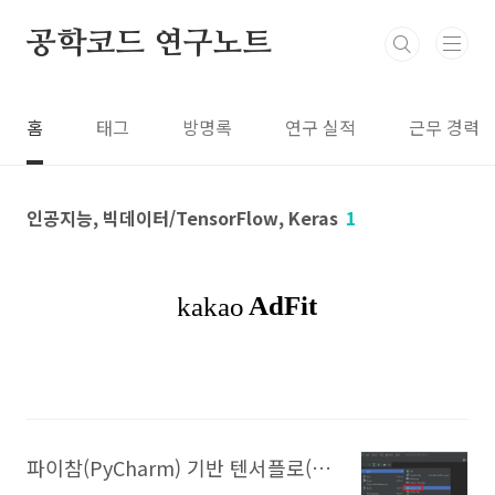
본문 바로가기
공학코드 연구노트
홈
태그
방명록
연구 실적
근무 경력
인공지능, 빅데이터/TensorFlow, Keras
1
파이참(PyCharm) 기반 텐서플로(TensorFlow)+케라스(Keras) 개발 환경 구축