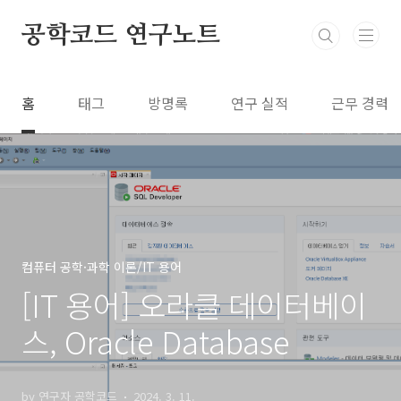
본문 바로가기
공학코드 연구노트
홈
태그
방명록
연구 실적
근무 경력
컴퓨터 공학·과학 이론/IT 용어
[IT 용어] 오라클 데이터베이
스, Oracle Database
by 연구자 공학코드
2024. 3. 11.