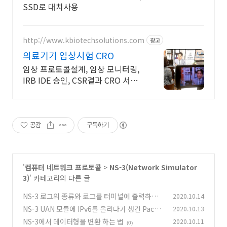
SSD로 대치사용
http://www.kbiotechsolutions.com
광고
의료기기 임상시험 CRO
임상 프로토콜설계, 임상 모니터링,
IRB IDE 승인, CSR결과 CRO 서비
스
공감
구독하기
'
컴퓨터 네트워크 프로토콜
>
NS-3(Network Simulator
3)
' 카테고리의 다른 글
NS-3 로그의 종류와 로그를 터미널에 출력하는
2020.10.14
법
NS-3 UAN 모듈에 IPv6를 올리다가 생긴 Packe
2020.10.13
(4)
tSocketHelper 중복 사용 문제
NS-3에서 데이터형을 변환 하는 법
2020.10.11
(0)
(0)