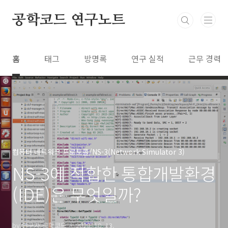
본문 바로가기
공학코드 연구노트
홈
태그
방명록
연구 실적
근무 경력
컴퓨터 네트워크 프로토콜/NS-3(Network Simulator 3)
NS-3에 적합한 통합개발환경
(IDE)은 무엇일까?
by 연구자 공학코드
2020. 10. 13.