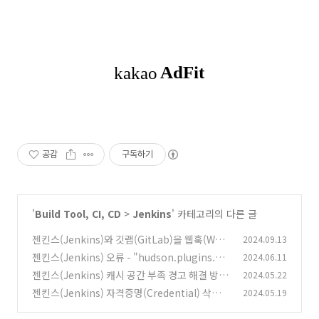
공감
구독하기
'
Build Tool, CI, CD
>
Jenkins
' 카테고리의 다른 글
젠킨스(Jenkins)와 깃랩(GitLab)을 웹훅(Web
2024.09.13
hook)으로 연동하기
젠킨스(Jenkins) 오류 - "hudson.plugins.gi
2024.06.11
(0)
t.GitException: Could not init"
젠킨스(Jenkins) 캐시 공간 부족 경고 해결 방법
2024.05.22
(0)
젠킨스(Jenkins) 자격증명(Credential) 삭제하
2024.05.19
(0)
기
(0)