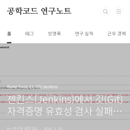
본문 바로가기
공학코드 연구노트
홈
태그
방명록
연구 실적
근무 경력
Build Tool, CI, CD/Jenkins
젠킨스(Jenkins)에서 깃(Git)
자격증명 유효성 검사 실패할
때 조치 방법
by 연구자 공학코드
2024. 5. 16.